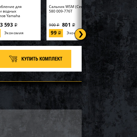
обление для
Cальник WSM (Center Pto) BRP
и водных
580 009-776T
лов Yamaha
3 593
801
900
i
i
i
99
Экономия
Экономия
i
КУПИТЬ КОМПЛЕКТ
 SOLAS KE-CD-09/15
Импеллер SOLAS KGX-CD-
12/16