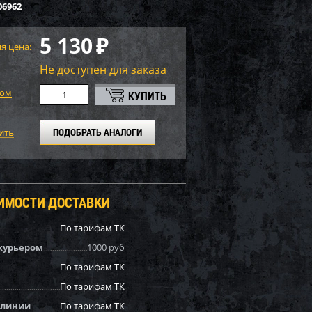
06962
5 130
₽
я цена:
Не доступен для заказа
том
ПОДОБРАТЬ АНАЛОГИ
ОИМОСТИ ДОСТАВКИ
По тарифам ТК
курьером
1000 руб
По тарифам ТК
По тарифам ТК
 линии
По тарифам ТК