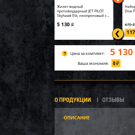
Жилет водный
Набор
противоударный JET PILOT
Dive 
Skyhawk Elit, неопреновый с...
5 130
470
i
11
5 130
Цена за комплект:
0
Ваша экономия:
₽
О ПРОДУКЦИИ
ОТЗЫВЫ
ОПИСАНИЕ
Башм
WSM 