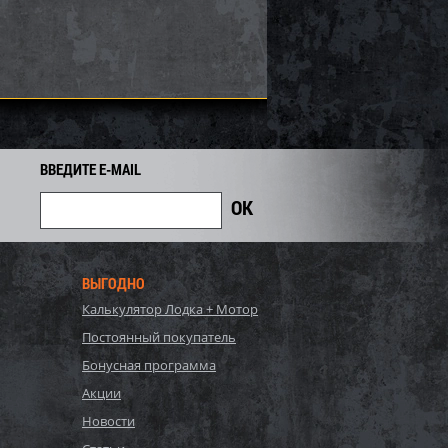
24 385
28 346
30 480
i
i
i
2 134
Экономия
Экономия
i
i
ВВЕДИТЕ E-MAIL
ВЫГОДНО
Калькулятор Лодка + Мотор
 SOLAS ST-CD-15/20
Импеллер SOLAS SX4-TP-13/16
Постоянный покупатель
Бонусная программа
28 467
71 192
Акции
76 550
i
i
i
5 358
Экономия
Экономия
Новости
i
i