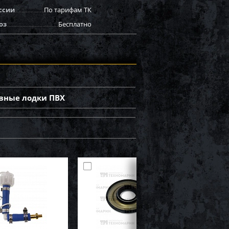
ссии
По тарифам ТК
оз
Бесплатно
вные лодки ПВХ