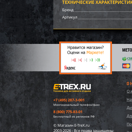
ТЕХНИЧЕСКИЕ ХАРАКТЕРИСТИ
3 51
Бренд
24
Артикул
МЕТ
О 
О 
Импе
На
+7 (495) 287-3-001
15/20
Многоканальный телефон/факс
Ди
8 (800) 775-83-01
Дл
30 4
Бесплатный из регионов РФ
2 
По
© Магазин E-TreX.ru
2003-2026 - Все права защищены