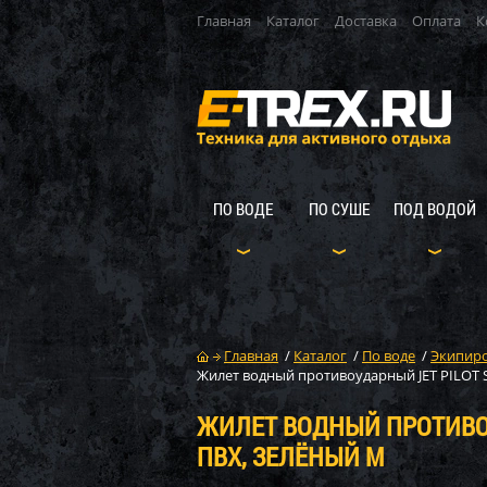
Главная
Каталог
Доставка
Оплата
К
ПО ВОДЕ
ПО СУШЕ
ПОД ВОДОЙ
Главная
/
Каталог
/
По воде
/
Экипиро
Жилет водный противоударный JET PILOT S
ЖИЛЕТ ВОДНЫЙ ПРОТИВОУ
ПВХ, ЗЕЛЁНЫЙ M