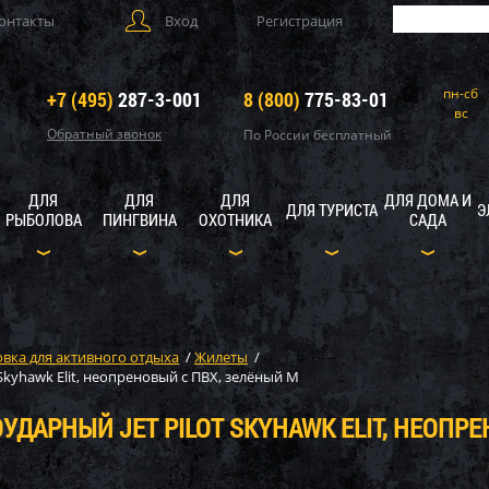
онтакты
Вход
Регистрация
пн-сб
+7 (495)
287-3-001
8 (800)
775-83-01
вс
Обратный звонок
По России бесплатный
ДЛЯ
ДЛЯ
ДЛЯ
ДЛЯ ДОМА И
ДЛЯ ТУРИСТА
Э
РЫБОЛОВА
ПИНГВИНА
ОХОТНИКА
САДА
вка для активного отдыха
/
Жилеты
/
kyhawk Elit, неопреновый с ПВХ, зелёный M
ДАРНЫЙ JET PILOT SKYHAWK ELIT, НЕОПРЕ