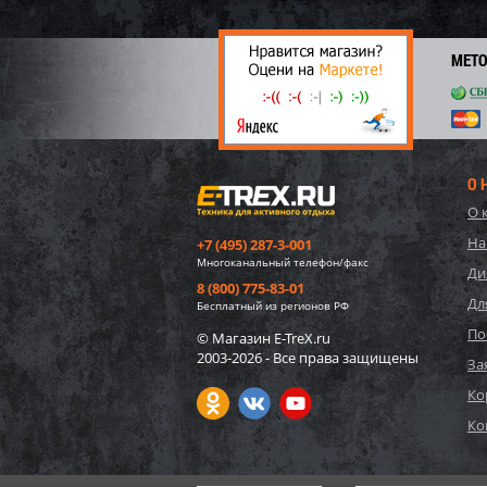
3 51
24
МЕТ
О 
О 
На
+7 (495) 287-3-001
Многоканальный телефон/факс
Ди
8 (800) 775-83-01
Дл
Бесплатный из регионов РФ
По
© Магазин E-TreX.ru
2003-2026 - Все права защищены
Импе
За
15/20
Ко
Ко
30 4
2 