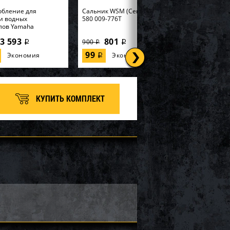
обление для
Cальник WSM (Center Pto) BRP
и водных
580 009-776T
лов Yamaha
3 593
801
900
i
i
i
99
Экономия
Экономия
i
КУПИТЬ КОМПЛЕКТ
 SOLAS KE-CD-09/15
Импеллер SOLAS KGX-CD-
12/16