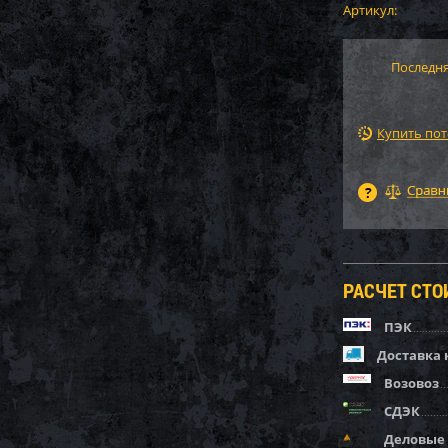
Артикул:
Последня
Купить по
РАСЧЕТ СТ
ПЭК
Доставка 
Возовоз
СДЭК
Деловые