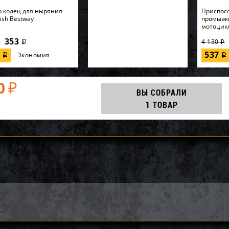
 колец для ныряния
Приспос
Fish Bestway
промывк
мотоцик
353
4 130
i
i
i
7
537
Экономия
i
i
0
₽
ВЫ СОБРАЛИ
1 ТОВАР
ак приводной цепи
Вал импеллера WSM Yamaha
Импеллер
BRP SM-03361
VX1100 003-114-01