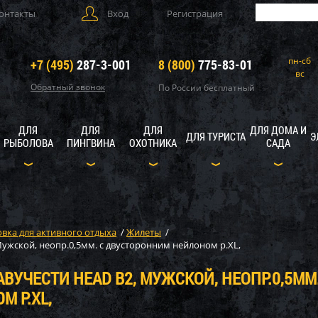
онтакты
Вход
Регистрация
пн-сб
+7 (495)
287-3-001
8 (800)
775-83-01
вс
Обратный звонок
По России бесплатный
ДЛЯ
ДЛЯ
ДЛЯ
ДЛЯ ДОМА И
ДЛЯ ТУРИСТА
Э
РЫБОЛОВА
ПИНГВИНА
ОХОТНИКА
САДА
вка для активного отдыха
/
Жилеты
/
ужской, неопр.0,5мм. с двусторонним нейлоном р.XL,
УЧЕСТИ HEAD B2, МУЖСКОЙ, НЕОПР.0,5ММ.
 Р.XL,