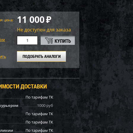
11 000
₽
я цена:
Не доступен для заказа
том
ПОДОБРАТЬ АНАЛОГИ
ОИМОСТИ ДОСТАВКИ
По тарифам ТК
курьером
1000 руб
По тарифам ТК
По тарифам ТК
 линии
По тарифам ТК