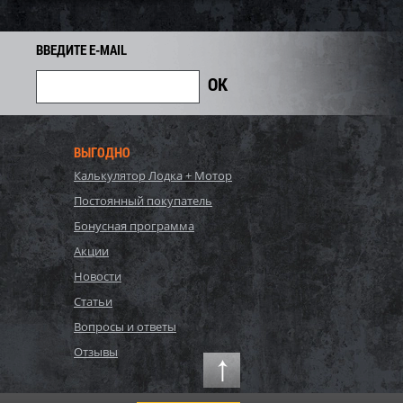
24 385
28 346
30 480
i
i
i
2 134
Экономия
Экономия
i
i
ВВЕДИТЕ E-MAIL
ВЫГОДНО
Калькулятор Лодка + Мотор
Постоянный покупатель
Бонусная программа
Акции
Новости
 SOLAS ST-CD-15/20
Импеллер SOLAS SX4-TP-13/16
Статьи
Вопросы и ответы
28 467
Отзывы
71 192
76 550
i
i
i
5 358
Экономия
Экономия
i
i