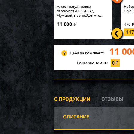
Жилет регулировки
Набор
плавучести HEAD B2,
Dive 
Мужской, неопр.0,5мм. с...
11 000
470
i
11
11 00
Цена за комплект:
0
Ваша экономия:
₽
О ПРОДУКЦИИ
ОТЗЫВЫ
ОПИСАНИЕ
Башм
WSM 