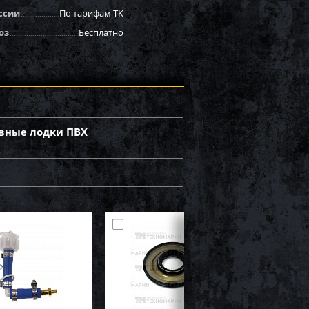
ссии
По тарифам ТК
оз
Бесплатно
вные лодки ПВХ