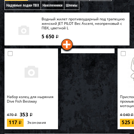
Надувные лодки ПВХ
Наколенники
Шлемы
Водный жилет противоударный под трапецию
женский JET PILOT Bec Ascent, неопреновый c
ПВХ, цветной L
5 650
i
Набор колец для ныряния
Приспо
Dive Fish Bestway
промыв
мотоци
353
470
4 040
i
i
i
117
525
Экономия
i