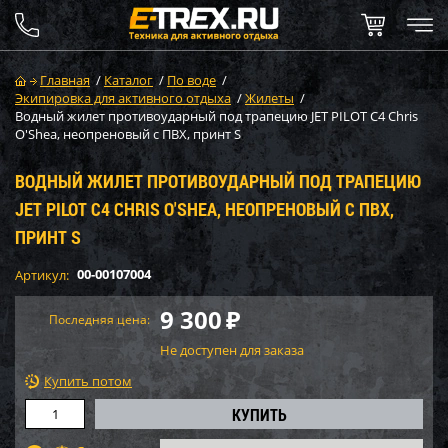
Главная
/
Каталог
/
По воде
/
Экипировка для активного отдыха
/
Жилеты
/
Водный жилет противоударный под трапецию JET PILOT C4 Chris
O'Shea, неопреновый c ПВХ, принт S
ВОДНЫЙ ЖИЛЕТ ПРОТИВОУДАРНЫЙ ПОД ТРАПЕЦИЮ
JET PILOT C4 CHRIS O'SHEA, НЕОПРЕНОВЫЙ C ПВХ,
ПРИНТ S
00-00107004
Артикул:
9 300
₽
Последняя цена:
Не доступен для заказа
Купить потом