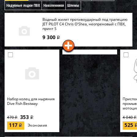
Надувные лодки ПВХ
Наколенники
Шлемы
Водный жилет противоударный под трапецию
JET PILOT C4 Chris O'Shea, неопреновый c ПВХ,
принт S
9 300
i
Набор колец для ныряния
Приспо
Dive Fish Bestway
промыв
мотоци
353
470
4 040
i
i
i
117
525
Экономия
i