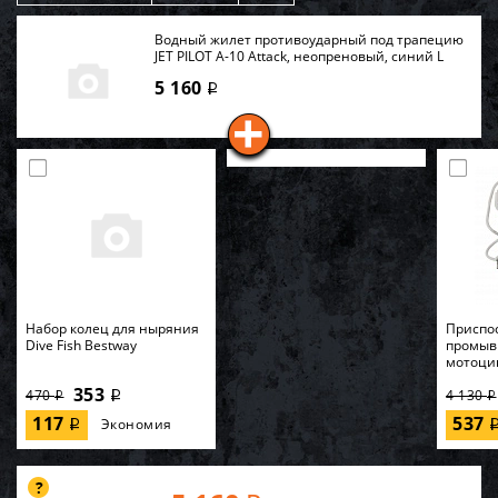
Водный жилет противоударный под трапецию
JET PILOT A-10 Attack, неопреновый, синий L
5 160
i
Набор колец для ныряния
Приспо
Dive Fish Bestway
промыв
мотоци
353
470
4 130
i
i
i
117
537
Экономия
i