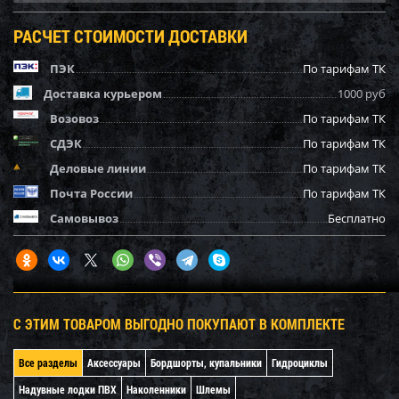
РАСЧЕТ СТОИМОСТИ ДОСТАВКИ
ПЭК
По тарифам ТК
Доставка курьером
1000 руб
Возовоз
По тарифам ТК
СДЭК
По тарифам ТК
Деловые линии
По тарифам ТК
Почта России
По тарифам ТК
Самовывоз
Бесплатно
С ЭТИМ ТОВАРОМ ВЫГОДНО ПОКУПАЮТ В КОМПЛЕКТЕ
Все разделы
Аксессуары
Бордшорты, купальники
Гидроциклы
Надувные лодки ПВХ
Наколенники
Шлемы