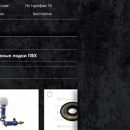
ссии
По тарифам ТК
оз
Бесплатно
вные лодки ПВХ