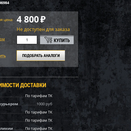
06984
4 800
₽
я цена:
Не доступен для заказа
том
ПОДОБРАТЬ АНАЛОГИ
ОИМОСТИ ДОСТАВКИ
По тарифам ТК
курьером
1000 руб
По тарифам ТК
По тарифам ТК
 линии
По тарифам ТК