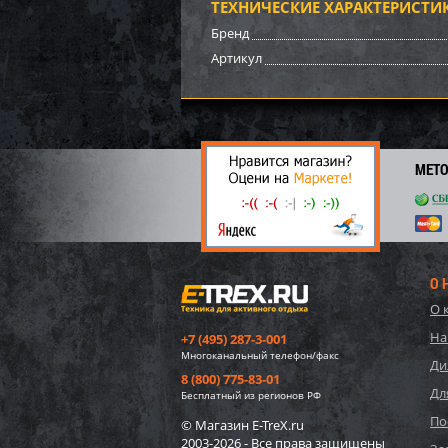
ТЕХНИЧЕСКИЕ ХАРАКТЕРИСТИ
3 51
Бренд
24
Артикул
МЕТ
О 
О 
Импе
На
+7 (495) 287-3-001
15/20
Многоканальный телефон/факс
Ди
8 (800) 775-83-01
Дл
30 4
Бесплатный из регионов РФ
2 
По
© Магазин E-TreX.ru
2003-2026 - Все права защищены