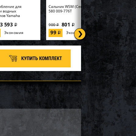
обление для
Cальник WSM (Center Pto) BRP
и водных
580 009-776T
лов Yamaha
3 593
801
900
i
i
i
99
Экономия
Экономия
i
КУПИТЬ КОМПЛЕКТ
 SOLAS KE-CD-09/15
Импеллер SOLAS KGX-CD-
12/16