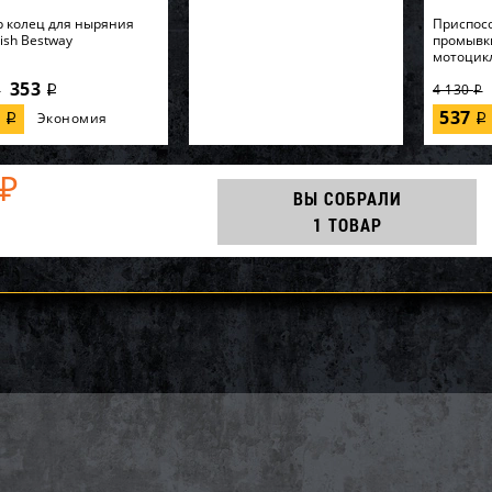
 колец для ныряния
Приспос
Fish Bestway
промывк
мотоцик
353
4 130
i
i
i
7
537
Экономия
i
i
₽
ВЫ СОБРАЛИ
1 ТОВАР
ак приводной цепи
Вал импеллера WSM Yamaha
Импеллер
BRP SM-03361
VX1100 003-114-01