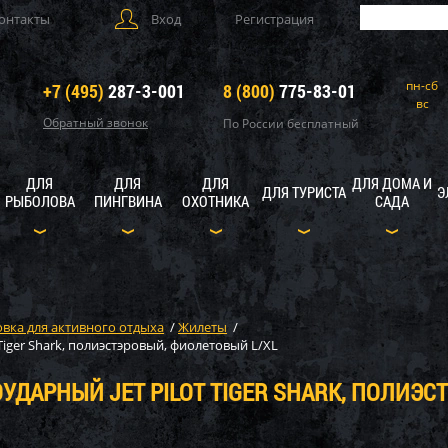
онтакты
Вход
Регистрация
пн-сб
+7 (495)
287-3-001
8 (800)
775-83-01
вс
Обратный звонок
По России бесплатный
ДЛЯ
ДЛЯ
ДЛЯ
ДЛЯ ДОМА И
ДЛЯ ТУРИСТА
Э
РЫБОЛОВА
ПИНГВИНА
ОХОТНИКА
САДА
вка для активного отдыха
/
Жилеты
/
iger Shark, полиэстэровый, фиолетовый L/XL
ДАРНЫЙ JET PILOT TIGER SHARK, ПОЛИЭС