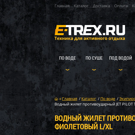
Главная
Каталог
Доставка
Оплата
К
ПО ВОДЕ
ПО СУШЕ
ПОД ВОДОЙ
Главная
/
Каталог
/
По воде
/
Экипиро
Водный жилет противоударный JET PILOT T
ВОДНЫЙ ЖИЛЕТ ПРОТИВОУ
ФИОЛЕТОВЫЙ L/XL