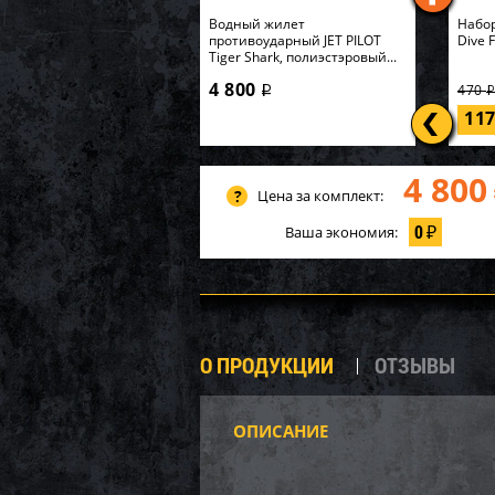
Водный жилет
Набор
противоударный JET PILOT
Dive 
Tiger Shark, полиэстэровый...
4 800
470
i
11
4 800
Цена за комплект:
0
Ваша экономия:
₽
О ПРОДУКЦИИ
ОТЗЫВЫ
ОПИСАНИЕ
Башм
WSM 