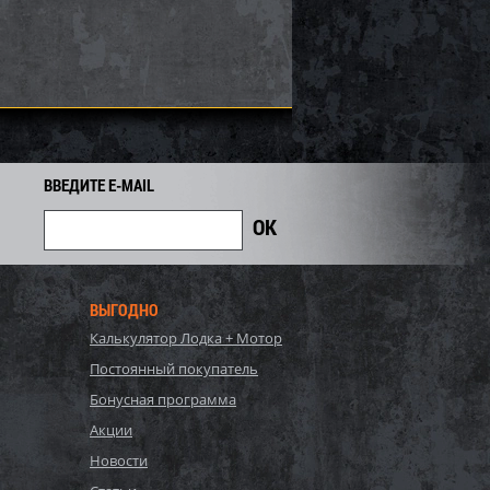
24 385
28 346
30 480
i
i
i
2 134
Экономия
Экономия
i
i
ВВЕДИТЕ E-MAIL
ВЫГОДНО
Калькулятор Лодка + Мотор
 SOLAS ST-CD-15/20
Импеллер SOLAS SX4-TP-13/16
Постоянный покупатель
Бонусная программа
28 467
71 192
Акции
76 550
i
i
i
5 358
Экономия
Экономия
Новости
i
i