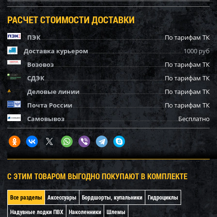
РАСЧЕТ СТОИМОСТИ ДОСТАВКИ
ПЭК
По тарифам ТК
Доставка курьером
1000 руб
Возовоз
По тарифам ТК
СДЭК
По тарифам ТК
Деловые линии
По тарифам ТК
Почта России
По тарифам ТК
Самовывоз
Бесплатно
С ЭТИМ ТОВАРОМ ВЫГОДНО ПОКУПАЮТ В КОМПЛЕКТЕ
Все разделы
Аксессуары
Бордшорты, купальники
Гидроциклы
Надувные лодки ПВХ
Наколенники
Шлемы