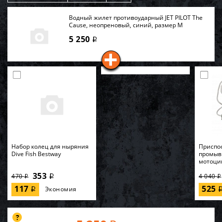
Водный жилет противоударный JET PILOT The
Cause, неопреновый, синий, размер M
5 250
i
Набор колец для ныряния
Приспо
Dive Fish Bestway
промыв
мотоци
353
470
4 040
i
i
i
117
525
Экономия
i