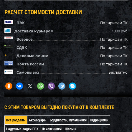
РАСЧЕТ СТОИМОСТИ ДОСТАВКИ
ПЭК
По тарифам ТК
Доставка курьером
1000 руб
Возовоз
По тарифам ТК
СДЭК
По тарифам ТК
Деловые линии
По тарифам ТК
Почта России
По тарифам ТК
Самовывоз
Бесплатно
С ЭТИМ ТОВАРОМ ВЫГОДНО ПОКУПАЮТ В КОМПЛЕКТЕ
Все разделы
Аксессуары
Бордшорты, купальники
Гидроциклы
Надувные лодки ПВХ
Наколенники
Шлемы