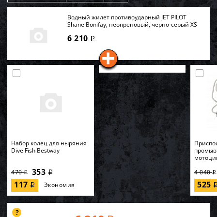
Водный жилет противоударный JET PILOT
Shane Bonifay, неопреновый, чёрно-серый XS
6 210
i
Набор колец для ныряния
Приспо
Dive Fish Bestway
промыв
мотоци
353
470
4 040
i
i
i
117
525
Экономия
i