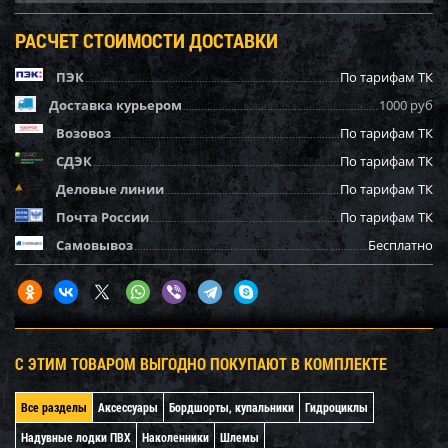
РАСЧЕТ СТОИМОСТИ ДОСТАВКИ
ПЭК
По тарифам ТК
Доставка курьером
1000 руб
Возовоз
По тарифам ТК
СДЭК
По тарифам ТК
Деловые линии
По тарифам ТК
Почта России
По тарифам ТК
Самовывоз
Бесплатно
С ЭТИМ ТОВАРОМ ВЫГОДНО ПОКУПАЮТ В КОМПЛЕКТЕ
Все разделы
Аксессуары
Бордшорты, купальники
Гидроциклы
Надувные лодки ПВХ
Наколенники
Шлемы