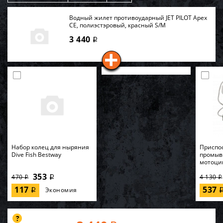
Водный жилет противоударный JET PILOT Apex
CE, полиэстэровый, красный S/M
3 440
i
Набор колец для ныряния
Приспо
Dive Fish Bestway
промыв
мотоци
353
470
4 130
i
i
i
117
537
Экономия
i