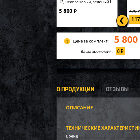
12, неопреновый, зелёный L
5 800
470
i
11
5 800
Цена за комплект:
0
Ваша экономия:
₽
О ПРОДУКЦИИ
ОТЗЫВЫ
ОПИСАНИЕ
Башм
WSM 
ТЕХНИЧЕСКИЕ ХАРАКТЕРИСТИ
3 51
Бренд
24