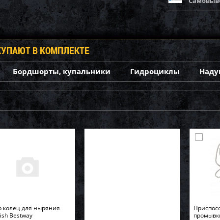
Самовыв
КУПАЮТ В КОМПЛЕКТЕ
Бордшорты, купальники
Гидроциклы
Наду
 колец для ныряния
Приспос
Fish Bestway
промывк