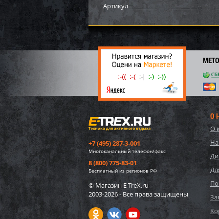
Артикул
МЕТ
О 
О 
Импе
На
+7 (495) 287-3-001
15/20
Многоканальный телефон/факс
Ди
8 (800) 775-83-01
Дл
30 4
Бесплатный из регионов РФ
2 
По
© Магазин E-TreX.ru
2003-2026 - Все права защищены
За
Ко