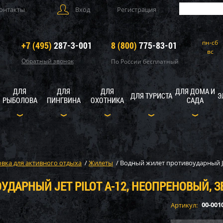
онтакты
Вход
Регистрация
пн-сб
+7 (495)
287-3-001
8 (800)
775-83-01
вс
Обратный звонок
По России бесплатный
ДЛЯ
ДЛЯ
ДЛЯ
ДЛЯ ДОМА И
ДЛЯ ТУРИСТА
Э
РЫБОЛОВА
ПИНГВИНА
ОХОТНИКА
САДА
вка для активного отдыха
/
Жилеты
/
Водный жилет противоударный JE
ДАРНЫЙ JET PILOT A-12, НЕОПРЕНОВЫЙ, З
00-001
Артикул: