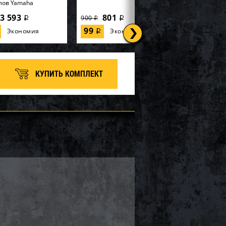
лов Yamaha
3 593
801
900
i
i
i
99
Экономия
Экономия
i
КУПИТЬ КОМПЛЕКТ
 SOLAS KE-CD-09/15
Импеллер SOLAS KGX-CD-
12/16
24 385
28 346
30 480
i
i
i
2 134
Экономия
Экономия
i
i