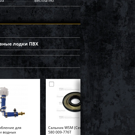
оз
Бесплатно
вные лодки ПВХ
обление для
Cальник WSM (Center Pto) BRP
и водных
580 009-776T