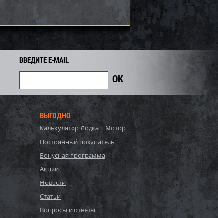
ВВЕДИТЕ E-MAIL
ВЫГОДНО
Калькулятор Лодка + Мотор
 SOLAS ST-CD-15/20
Импеллер SOLAS SX4-TP-13/16
Постоянный покупатель
Бонусная программа
28 467
71 192
Акции
76 550
i
i
i
5 358
Экономия
Экономия
Новости
i
i
Статьи
Вопросы и ответы