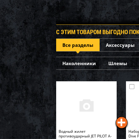
С ЭТИМ ТОВАРОМ ВЫГОДНО ПО
Все разделы
Аксессуары
Наколенники
Шлемы
Водный жилет
Набор
противоударный JET PILOT A-
Dive 