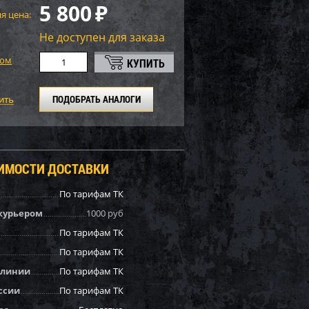
5 800
₽
я цена:
Не доступен для заказа
том
ПОДОБРАТЬ АНАЛОГИ
ОИМОСТИ ДОСТАВКИ
По тарифам ТК
курьером
1000 руб
По тарифам ТК
По тарифам ТК
 линии
По тарифам ТК
ссии
По тарифам ТК