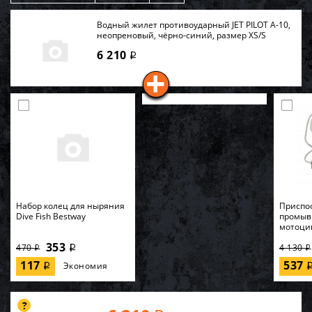
Водный жилет противоударный JET PILOT A-10,
неопреновый, чёрно-синий, размер XS/S
6 210
i
Набор колец для ныряния
Приспо
Dive Fish Bestway
промыв
мотоци
353
470
4 130
i
i
i
117
537
Экономия
i