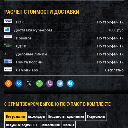
РАСЧЕТ СТОИМОСТИ ДОСТАВКИ
ПЭК
По тарифам ТК
Доставка курьером
1000 руб
Возовоз
По тарифам ТК
СДЭК
По тарифам ТК
Деловые линии
По тарифам ТК
Почта России
По тарифам ТК
Самовывоз
Бесплатно
С ЭТИМ ТОВАРОМ ВЫГОДНО ПОКУПАЮТ В КОМПЛЕКТЕ
Все разделы
Аксессуары
Бордшорты, купальники
Гидроциклы
Надувные лодки ПВХ
Наколенники
Шлемы