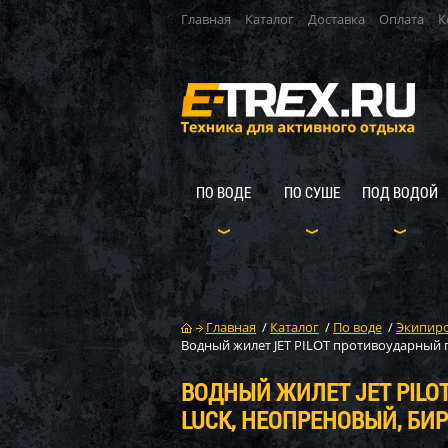
Главная
Каталог
Доставка
Оплата
К
ПО ВОДЕ
ПО СУШЕ
ПОД ВОДОЙ
Главная
/
Каталог
/
По воде
/
Экипиро
Водный жилет JET PILOT противоударный 
ВОДНЫЙ ЖИЛЕТ JET PILO
LUCK, НЕОПРЕНОВЫЙ, БИ