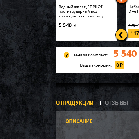
Водный жилет JET PILOT
Набор
противоударный под
Dive 
трапецию женский Lady...
5 540
470
i
11
5 540
Цена за комплект:
0
Ваша экономия:
₽
О ПРОДУКЦИИ
ОТЗЫВЫ
ОПИСАНИЕ
Башм
WSM 