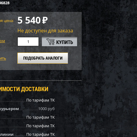
06828
5 540
₽
я цена:
Не доступен для заказа
том
ПОДОБРАТЬ АНАЛОГИ
ОИМОСТИ ДОСТАВКИ
По тарифам ТК
курьером
1000 руб
По тарифам ТК
По тарифам ТК
 линии
По тарифам ТК