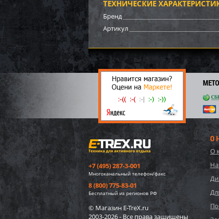
ТЕХНИЧЕСКИЕ ХАРАКТЕРИСТИ
3 51
Бренд
24
Артикул
МЕТ
О 
О 
Импе
На
+7 (495) 287-3-001
15/20
Многоканальный телефон/факс
Ди
8 (800) 775-83-01
Дл
30 4
Бесплатный из регионов РФ
2 
По
© Магазин E-TreX.ru
2003-2026 - Все права защищены