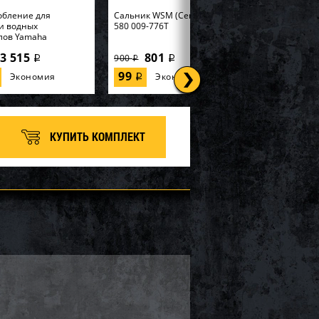
обление для
Cальник WSM (Center Pto) BRP
и водных
580 009-776T
лов Yamaha
3 515
801
900
i
i
i
99
Экономия
Экономия
i
КУПИТЬ КОМПЛЕКТ
 SOLAS KE-CD-09/15
Импеллер SOLAS KGX-CD-
12/16