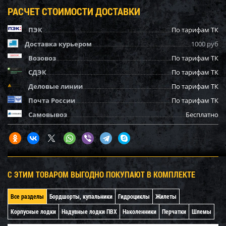
РАСЧЕТ СТОИМОСТИ ДОСТАВКИ
ПЭК
По тарифам ТК
Доставка курьером
1000 руб
Возовоз
По тарифам ТК
СДЭК
По тарифам ТК
Деловые линии
По тарифам ТК
Почта России
По тарифам ТК
Самовывоз
Бесплатно
С ЭТИМ ТОВАРОМ ВЫГОДНО ПОКУПАЮТ В КОМПЛЕКТЕ
Все разделы
Бордшорты, купальники
Гидроциклы
Жилеты
Корпусные лодки
Надувные лодки ПВХ
Наколенники
Перчатки
Шлемы