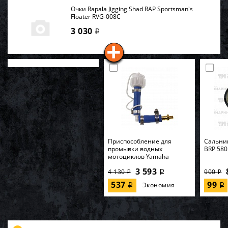
Очки Rapala Jigging Shad RAP Sportsman's
Floater RVG-008C
3 030
i
Приспособление для
Cальник
промывки водных
BRP 580
мотоциклов Yamaha
3 593
4 130
900
i
i
i
537
99
Экономия
i
i