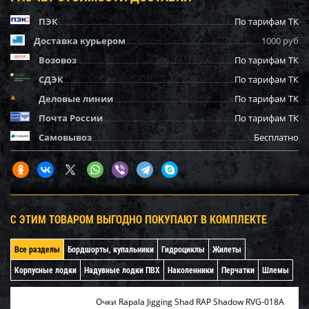
ПЭК
По тарифам ТК
Доставка курьером
1000 руб
Возовоз
По тарифам ТК
СДЭК
По тарифам ТК
Деловые линии
По тарифам ТК
Почта России
По тарифам ТК
Самовывоз
Бесплатно
С ЭТИМ ТОВАРОМ ВЫГОДНО ПОКУПАЮТ В КОМПЛЕКТЕ
Все разделы
Бордшорты, купальники
Гидроциклы
Жилеты
Корпусные лодки
Надувные лодки ПВХ
Наколенники
Перчатки
Шлемы
Очки Rapala Jigging Shad RAP Shadow RVG-018A