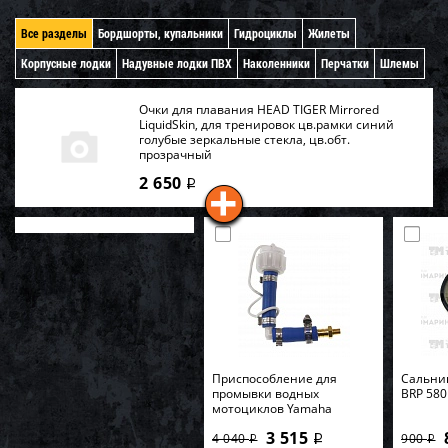
Все разделы
Бордшорты, купальники
Гидроциклы
Жилеты
Корпусные лодки
Надувные лодки ПВХ
Наколенники
Перчатки
Шлемы
Очки для плавания HEAD TIGER Mirrored
LiquidSkin, для тренировок цв.рамки синий
голубые зеркальные стекла, цв.обт.
прозрачный
2 650
i
Приспособление для
Cальник
промывки водных
BRP 580
мотоциклов Yamaha
3 515
4 040
900
i
i
i