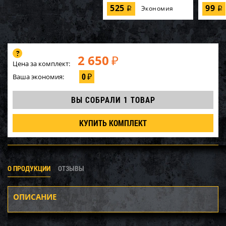
525
99
Экономия
i
i
2 650
₽
Цена за комплект:
0
Ваша экономия:
₽
ВЫ СОБРАЛИ
1 ТОВАР
КУПИТЬ КОМПЛЕКТ
О ПРОДУКЦИИ
ОТЗЫВЫ
ОПИСАНИЕ