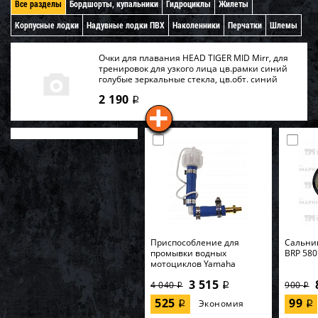
Все разделы
Бордшорты, купальники
Гидроциклы
Жилеты
Корпусные лодки
Надувные лодки ПВХ
Наколенники
Перчатки
Шлемы
Очки для плавания HEAD TIGER MID Mirr, для
тренировок для узкого лица цв.рамки синий
голубые зеркальные стекла, цв.обт. синий
2 190
i
Приспособление для
Cальник
промывки водных
BRP 580
мотоциклов Yamaha
3 515
4 040
900
i
i
i
525
99
Экономия
i
i