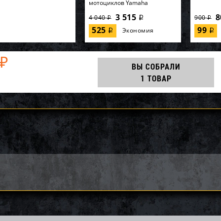
мотоциклов Yamaha
3 515
8
4 040
900
i
i
i
525
99
Экономия
i
i
₽
ВЫ СОБРАЛИ
1 ТОВАР
импеллера WSM Yamaha
Импеллер SOLAS KE-CD-09/15
Импелле
0 003-114-01
12/16
12 053
24 385
60
26 220
30 480
i
i
i
i
i
7
1 835
2 134
Экономия
Экономия
i
i