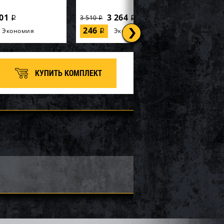
01
3 264
3 510
i
i
i
246
Экономия
Экономия
i
КУПИТЬ КОМПЛЕКТ
р SOLAS KGX-CD-
Импеллер SOLAS KGX-CD-
15/20
28 346
28 346
30 480
i
i
i
2 134
Экономия
Экономия
i
i