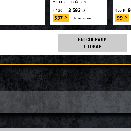
мотоциклов Yamaha
3 593
8
4 130
900
i
i
i
537
99
Экономия
i
i
ВЫ СОБРАЛИ
1 ТОВАР
импеллера WSM Yamaha
Импеллер SOLAS KE-CD-09/15
Импелле
0 003-114-01
12/16
12 053
24 385
60
26 220
30 480
i
i
i
i
i
7
1 835
2 134
Экономия
Экономия
i
i