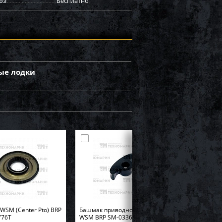
оз
Бесплатно
ые лодки
WSM (Center Pto) BRP
Башмак приводной цепи
776T
WSM BRP SM-03361