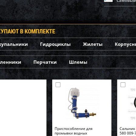
Самовыв
КУПАЮТ В КОМПЛЕКТЕ
купальники
Гидроциклы
Жилеты
Корпусн
оленники
Перчатки
Шлемы
Приспособление для
Cальник 
промывки водных
580 009-