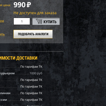
990
₽
я цена:
Не доступен для заказа
том
ПОДОБРАТЬ АНАЛОГИ
ОИМОСТИ ДОСТАВКИ
По тарифам ТК
курьером
1000 руб
По тарифам ТК
По тарифам ТК
 линии
По тарифам ТК
ссии
По тарифам ТК