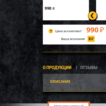
990
i
990
₽
Цена за комплект:
0
Ваша экономия:
₽
О ПРОДУКЦИИ
ОТЗЫВЫ
ОПИСАНИЕ
Вал 
VX110
12 9
90