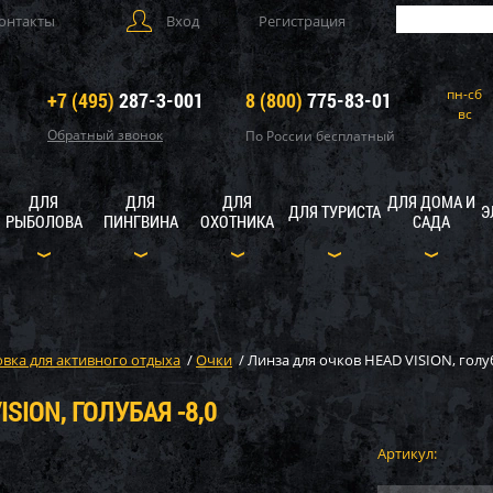
онтакты
Вход
Регистрация
пн-сб
+7 (495)
287-3-001
8 (800)
775-83-01
вс
Обратный звонок
По России бесплатный
ДЛЯ
ДЛЯ
ДЛЯ
ДЛЯ ДОМА И
ДЛЯ ТУРИСТА
Э
РЫБОЛОВА
ПИНГВИНА
ОХОТНИКА
САДА
вка для активного отдыха
/
Очки
/
Линза для очков HEAD VISION, голуб
SION, ГОЛУБАЯ -8,0
Артикул: