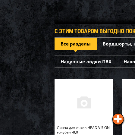
С ЭТИМ ТОВАРОМ ВЫГОДНО ПО
Все разделы
Бордшорты, 
Надувные лодки ПВХ
Нак
Линза для очков HEAD VISION,
голубая -8,0