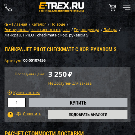
Главная
/
Каталог
/
По воде
/
Экипировка для активного отдыха
/
Гидроодежда
/
Лайкра
/
Лайкра JET PILOT checkmate с кор. рукавом S
ЛАЙКРА JET PILOT CHECKMATE С КОР. РУКАВОМ S
00-00107456
Артикул:
3 250
₽
Последняя цена:
Не доступен для заказа
Купить потом
ПОДОБРАТЬ АНАЛОГИ
РАСЧЕТ СТОИМОСТИ ДОСТАВКИ