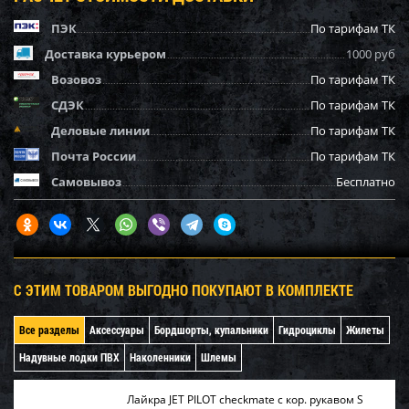
ПЭК
По тарифам ТК
Доставка курьером
1000 руб
Возовоз
По тарифам ТК
СДЭК
По тарифам ТК
Деловые линии
По тарифам ТК
Почта России
По тарифам ТК
Самовывоз
Бесплатно
С ЭТИМ ТОВАРОМ ВЫГОДНО ПОКУПАЮТ В КОМПЛЕКТЕ
Все разделы
Аксессуары
Бордшорты, купальники
Гидроциклы
Жилеты
Надувные лодки ПВХ
Наколенники
Шлемы
Лайкра JET PILOT checkmate с кор. рукавом S