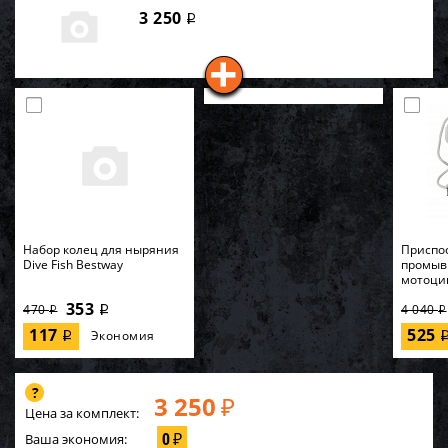
3 250
i
Набор колец для ныряния
Приспо
Dive Fish Bestway
промыв
мотоци
353
470
4 040
i
i
i
117
525
Экономия
i
3 250
₽
Цена за комплект:
0
Ваша экономия:
₽