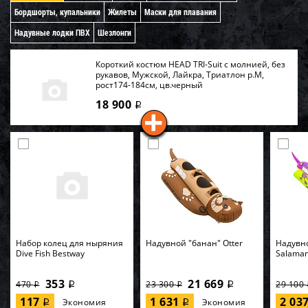
Бордшорты, купальники
Жилеты
Маски для плавания
Надувные лодки ПВХ
Шезлонги
Короткий костюм HEAD TRI-Suit с молнией, без
рукавов, Мужской, Лайкра, Триатлон р.M,
рост174-184см, цв.черный
18 900
i
Набор колец для ныряния
Надувной "банан" Otter
Надувн
Dive Fish Bestway
Salama
353
21 669
470
23 300
29 100
i
i
i
i
117
1 631
2 03
Экономия
Экономия
i
i