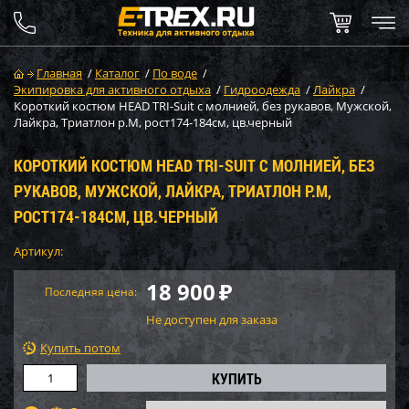
Главная
/
Каталог
/
По воде
/
Экипировка для активного отдыха
/
Гидроодежда
/
Лайкра
/
Короткий костюм HEAD TRI-Suit с молнией, без рукавов, Мужской,
Лайкра, Триатлон р.M, рост174-184см, цв.черный
КОРОТКИЙ КОСТЮМ HEAD TRI-SUIT С МОЛНИЕЙ, БЕЗ
РУКАВОВ, МУЖСКОЙ, ЛАЙКРА, ТРИАТЛОН Р.M,
РОСТ174-184СМ, ЦВ.ЧЕРНЫЙ
Артикул:
18 900
₽
Последняя цена:
Не доступен для заказа
Купить потом