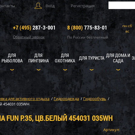
онтакты
Вход
Регистрация
пн-сб
+7 (495)
287-3-001
8 (800)
775-83-01
вс
Обратный звонок
По России бесплатный
ДЛЯ
ДЛЯ
ДЛЯ
ДЛЯ ДОМА И
ДЛЯ ТУРИСТА
Э
РЫБОЛОВА
ПИНГВИНА
ОХОТНИКА
САДА
вка для активного отдыха
/
Гидроодежда
/
Гидрообувь
/
ый 454031 035WH
 FUN Р.35, ЦВ.БЕЛЫЙ 454031 035WH
Артикул: