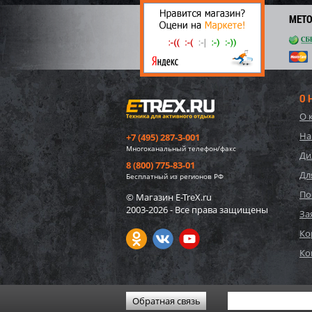
24
МЕТ
О 
О 
На
+7 (495) 287-3-001
Многоканальный телефон/факс
Ди
8 (800) 775-83-01
Дл
Бесплатный из регионов РФ
По
© Магазин E-TreX.ru
2003-2026 - Все права защищены
Импе
За
15/20
Ко
Ко
30 4
2 
Обратная связь