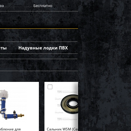
оз
Бесплатно
еты
Надувные лодки ПВХ
обление для
Cальник WSM (Center Pto) BRP