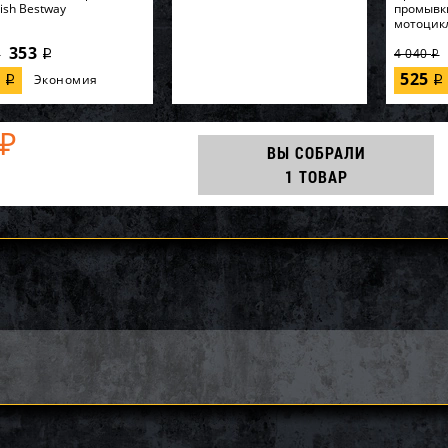
Fish Bestway
промывк
мотоцик
353
4 040
i
i
i
7
525
Экономия
i
i
₽
ВЫ СОБРАЛИ
1 ТОВАР
ак приводной цепи
Вал импеллера WSM Yamaha
Импеллер
BRP SM-03361
VX1100 003-114-01
3 264
12 053
0
12 960
26 220
i
i
i
i
i