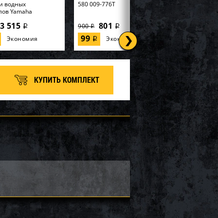
и водных
580 009-776T
лов Yamaha
3 515
801
900
i
i
i
99
Экономия
Экономия
i
КУПИТЬ КОМПЛЕКТ
 SOLAS KE-CD-09/15
Импеллер SOLAS KGX-CD-
12/16
24 385
28 346
30 480
i
i
i