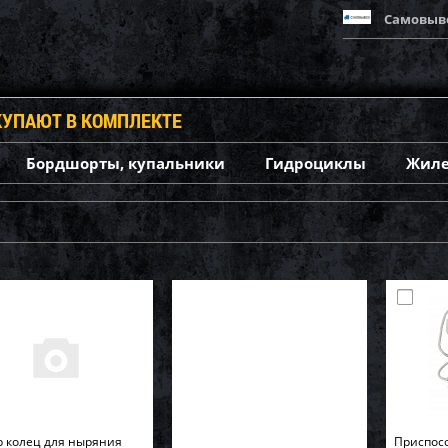
Самовыв
КУПАЮТ В КОМПЛЕКТЕ
Бордшорты, купальники
Гидроциклы
Жил
 колец для ныряния
Приспос