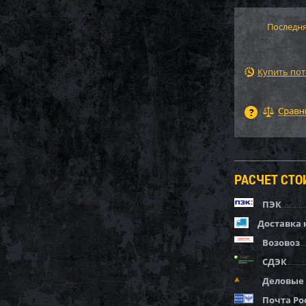
Последня
Купить по
РАСЧЕТ СТ
ПЭК
Доставка 
Возовоз
СДЭК
Деловые
Почта Ро