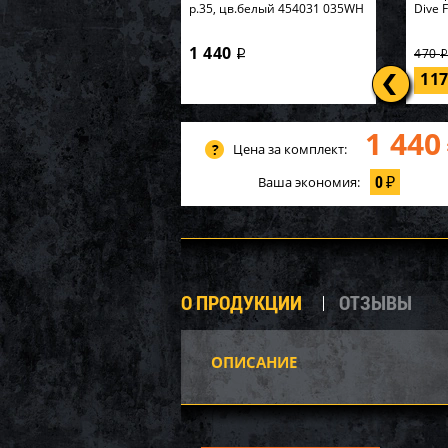
р.35, цв.белый 454031 035WH
Dive 
1 440
470
i
11
1 440
Цена за комплект:
0
Ваша экономия:
₽
О ПРОДУКЦИИ
ОТЗЫВЫ
ОПИСАНИЕ
Башм
WSM 
3 51