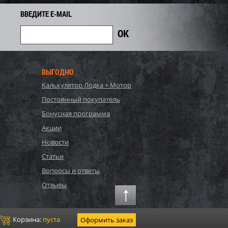
2 134
Экономия
Экономия
i
i
ВВЕДИТЕ E-MAIL
ВЫГОДНО
Калькулятор Лодка + Мотор
Постоянный покупатель
Бонусная программа
Акции
Новости
 SOLAS ST-CD-15/20
Импеллер SOLAS SX4-TP-13/16
Статьи
Вопросы и ответы
28 467
Отзывы
71 192
76 550
i
i
i
5 358
Экономия
Экономия
i
i
Корзина:
пуста
Оформить заказ