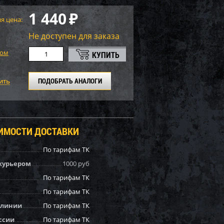
1 440
₽
я цена:
Не доступен для заказа
том
ПОДОБРАТЬ АНАЛОГИ
ОИМОСТИ ДОСТАВКИ
По тарифам ТК
курьером
1000 руб
По тарифам ТК
По тарифам ТК
 линии
По тарифам ТК
ссии
По тарифам ТК