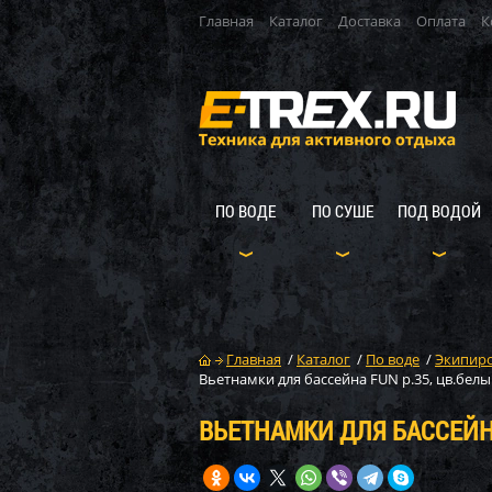
Главная
Каталог
Доставка
Оплата
К
ПО ВОДЕ
ПО СУШЕ
ПОД ВОДОЙ
Главная
/
Каталог
/
По воде
/
Экипиро
Вьетнамки для бассейна FUN р.35, цв.бел
ВЬЕТНАМКИ ДЛЯ БАССЕЙНА