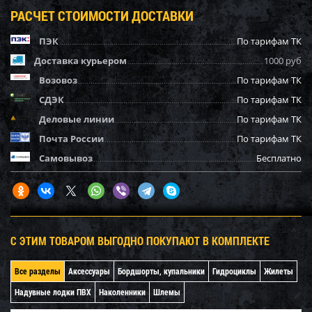
РАСЧЕТ СТОИМОСТИ ДОСТАВКИ
ПЭК
По тарифам ТК
Доставка курьером
1000 руб
Возовоз
По тарифам ТК
СДЭК
По тарифам ТК
Деловые линии
По тарифам ТК
Почта России
По тарифам ТК
Самовывоз
Бесплатно
С ЭТИМ ТОВАРОМ ВЫГОДНО ПОКУПАЮТ В КОМПЛЕКТЕ
Все разделы
Аксессуары
Бордшорты, купальники
Гидроциклы
Жилеты
Надувные лодки ПВХ
Наколенники
Шлемы