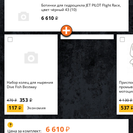
Ботинки для гидроцикла JET PILOT Flight Race,
цвет чёрный 43 (10)
6 610
i
Набор колец для ныряния
Приспо
Dive Fish Bestway
промыв
мотоци
353
470
4 130
i
i
i
117
537
Экономия
i
6 610
₽
Цена за комплект: