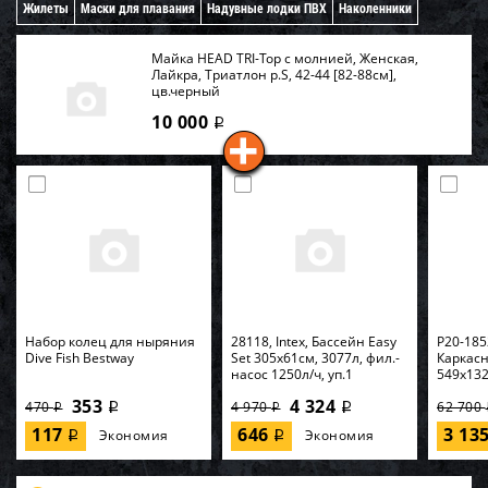
Жилеты
Маски для плавания
Надувные лодки ПВХ
Наколенники
Майка HEAD TRI-Top с молнией, Женская,
Лайкра, Триатлон р.S, 42-44 [82-88см],
цв.черный
10 000
i
Набор колец для ныряния
28118, Intex, Бассейн Easy
P20-185
Dive Fish Bestway
Set 305х61см, 3077л, фил.-
Каркас
насос 1250л/ч, уп.1
549х132
353
4 324
470
4 970
62 700
i
i
i
i
117
646
3 13
Экономия
Экономия
i
i