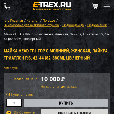
Главная
/
Каталог
/
По воде
/
Экипировка для активного отдыха
/
Гидроодежда
/
Гидромайки
/
Майка HEAD TRI-Top с молнией, Женская, Лайкра, Триатлон р.S, 42-
44 [82-88см], цв.черный
МАЙКА HEAD TRI-TOP С МОЛНИЕЙ, ЖЕНСКАЯ, ЛАЙКРА,
ТРИАТЛОН Р.S, 42-44 [82-88СМ], ЦВ.ЧЕРНЫЙ
Артикул:
10 000
₽
Последняя цена:
Не доступен для заказа
Купить потом
ПОДОБРАТЬ АНАЛОГИ