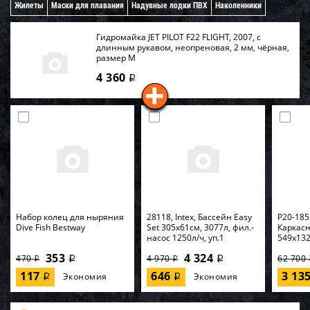
Жилеты
Маски для плавания
Надувные лодки ПВХ
Наколенники
Гидромайка JET PILOT F22 FLIGHT, 2007, с
длинным рукавом, неопреновая, 2 мм, чёрная,
размер M
4 360
i
Набор колец для ныряния
28118, Intex, Бассейн Easy
P20-185
Dive Fish Bestway
Set 305х61см, 3077л, фил.-
Каркас
насос 1250л/ч, уп.1
549х132
353
4 324
470
4 970
62 700
i
i
i
i
117
646
3 13
Экономия
Экономия
i
i