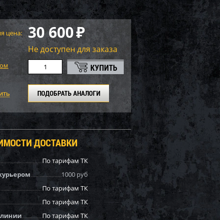
30 600
₽
я цена:
Не доступен для заказа
том
ПОДОБРАТЬ АНАЛОГИ
ОИМОСТИ ДОСТАВКИ
По тарифам ТК
курьером
1000 руб
По тарифам ТК
По тарифам ТК
 линии
По тарифам ТК