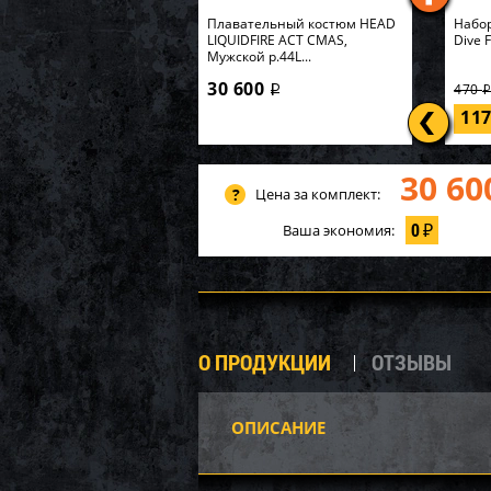
Плавательный костюм HEAD
Набор
LIQUIDFIRE ACT CMAS,
Dive 
Мужской р.44L...
30 600
470
i
11
30 60
Цена за комплект:
0
Ваша экономия:
₽
О ПРОДУКЦИИ
ОТЗЫВЫ
ОПИСАНИЕ
P20-1
Карк
549х1