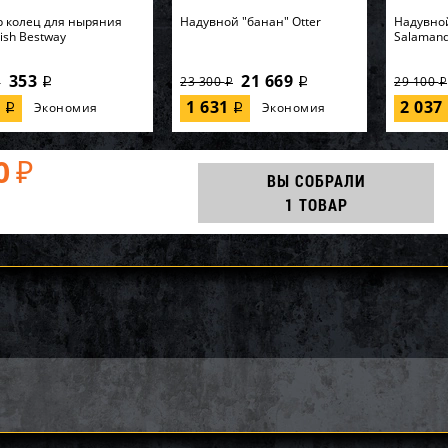
 колец для ныряния
Надувной "банан" Otter
Надувно
Fish Bestway
Salaman
353
21 669
23 300
29 100
i
i
i
i
i
7
1 631
2 037
Экономия
Экономия
i
i
0
₽
ВЫ СОБРАЛИ
1 ТОВАР
852-B, Polygroup,
AQ25186, KOKIDO, Уборочный
64902, In
асный бассейн
комплект Kokido Classic
кровать 
32см, 26646л...
K267WBX 7 аксессуаров, уп.1
"Premaire