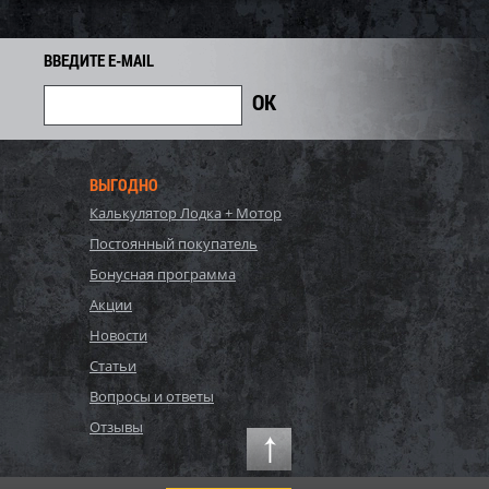
8 100
6 660
7 400
i
i
i
740
Экономия
Экономия
i
ВВЕДИТЕ E-MAIL
ВЫГОДНО
Калькулятор Лодка + Мотор
Постоянный покупатель
Бонусная программа
Акции
Новости
, Bestway, Стальной
P20-2052-S, Polygroup,
Статьи
Hydrium
Каркасный бассейн
Вопросы и ответы
120см, 16296л...
549х274х132см, 17203л...
90 440
Отзывы
81 700
86 000
i
i
i
4 300
Экономия
Экономия
i
i