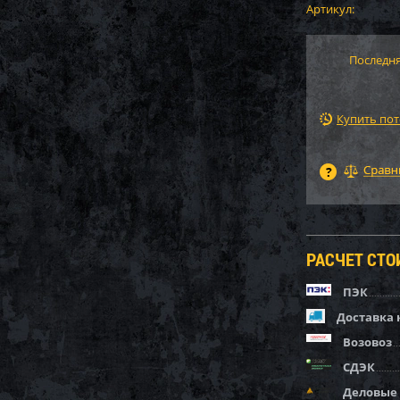
Артикул:
Последня
Купить по
РАСЧЕТ СТ
ПЭК
Доставка 
Возовоз
СДЭК
Деловые