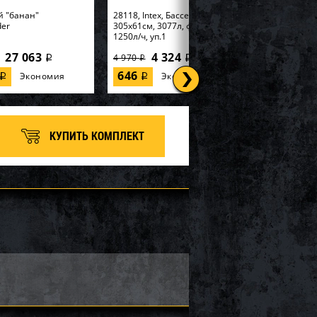
й "банан"
28118, Intex, Бассейн Easy Set
der
305х61см, 3077л, фил.-насос
1250л/ч, уп.1
27 063
4 324
4 970
i
i
i
646
Экономия
Экономия
i
i
КУПИТЬ КОМПЛЕКТ
tex, Надувная
56595, Intex, Набор для игры
99х191х46см
170х170х185см "Горилла" с
 Elevated" встр.нас...
разбрызгивателем, уп.2