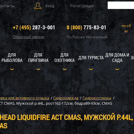
онтакты
Вход
Регистрация
пн-сб
+7 (495)
287-3-001
8 (800)
775-83-01
вс
Обратный звонок
По России бесплатный
ДЛЯ
ДЛЯ
ДЛЯ
ДЛЯ ДОМА И
ДЛЯ ТУРИСТА
Э
РЫБОЛОВА
ПИНГВИНА
ОХОТНИКА
САДА
вка для активного отдыха
/
Гидроодежда
/
Гидрокостюмы
/
 CMAS, Мужской р.44L, рост162-172см, бёдра89-93см, CMAS
AD LIQUIDFIRE ACT CMAS, МУЖСКОЙ Р.44L,
MAS