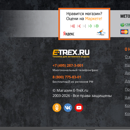
62 7
3 
МЕТ
О 
О 
На
+7 (495) 287-3-001
Многоканальный телефон/факс
Ди
8 (800) 775-83-01
Дл
Бесплатный из регионов РФ
По
© Магазин E-TreX.ru
2003-2026 - Все права защищены
57552
За
игруш
Ко
"Едино
Ко
1 75
26