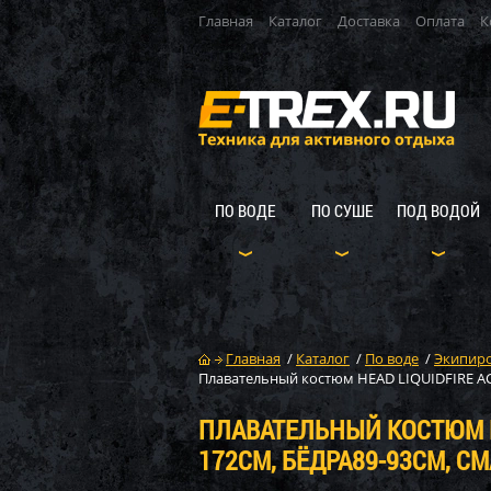
Главная
Каталог
Доставка
Оплата
К
ПО ВОДЕ
ПО СУШЕ
ПОД ВОДОЙ
Главная
/
Каталог
/
По воде
/
Экипиро
Плавательный костюм HEAD LIQUIDFIRE ACT
ПЛАВАТЕЛЬНЫЙ КОСТЮМ HE
172СМ, БЁДРА89-93СМ, C