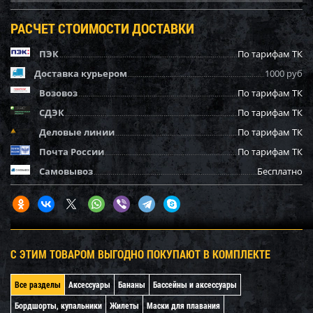
РАСЧЕТ СТОИМОСТИ ДОСТАВКИ
ПЭК
По тарифам ТК
Доставка курьером
1000 руб
Возовоз
По тарифам ТК
СДЭК
По тарифам ТК
Деловые линии
По тарифам ТК
Почта России
По тарифам ТК
Самовывоз
Бесплатно
С ЭТИМ ТОВАРОМ ВЫГОДНО ПОКУПАЮТ В КОМПЛЕКТЕ
Все разделы
Аксессуары
Бананы
Бассейны и аксессуары
Бордшорты, купальники
Жилеты
Маски для плавания