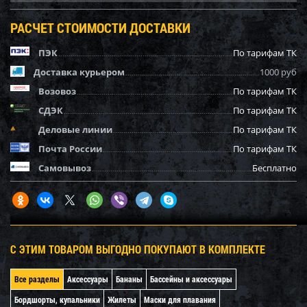
РАСЧЕТ СТОИМОСТИ ДОСТАВКИ
ПЭК
По тарифам ТК
Доставка курьером
1000 руб
Возовоз
По тарифам ТК
СДЭК
По тарифам ТК
Деловые линии
По тарифам ТК
Почта России
По тарифам ТК
Самовывоз
Бесплатно
С ЭТИМ ТОВАРОМ ВЫГОДНО ПОКУПАЮТ В КОМПЛЕКТЕ
Все разделы
Аксессуары
Бананы
Бассейны и аксессуары
Бордшорты, купальники
Жилеты
Маски для плавания