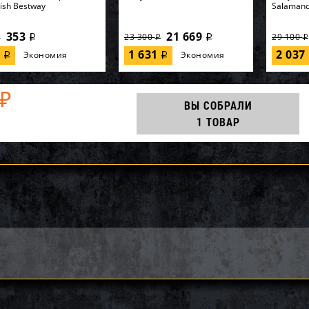
Fish Bestway
Salaman
353
21 669
23 300
29 100
i
i
i
i
i
7
1 631
2 037
Экономия
Экономия
i
i
₽
ВЫ СОБРАЛИ
1 ТОВАР
852-B, Polygroup,
AQ25186, KOKIDO, Уборочный
64902, In
асный бассейн
комплект Kokido Classic
кровать 
32см, 26646л...
K267WBX 7 аксессуаров, уп.1
"Premaire
59 565
6 210
00
6 900
9 000
i
i
i
i
i