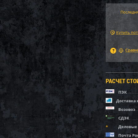
Последня
Купить по
РАСЧЕТ СТ
ПЭК
Доставка 
Возовоз
СДЭК
Деловые
Почта Ро