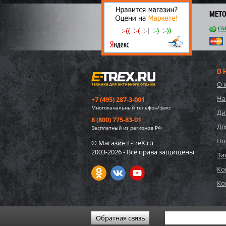
3 
МЕТ
О 
О 
На
+7 (495) 287-3-001
Многоканальный телефон/факс
Ди
8 (800) 775-83-01
Дл
Бесплатный из регионов РФ
По
© Магазин E-TreX.ru
2003-2026 - Все права защищены
57552
За
игруш
Ко
"Едино
Ко
1 75
26
Обратная связь