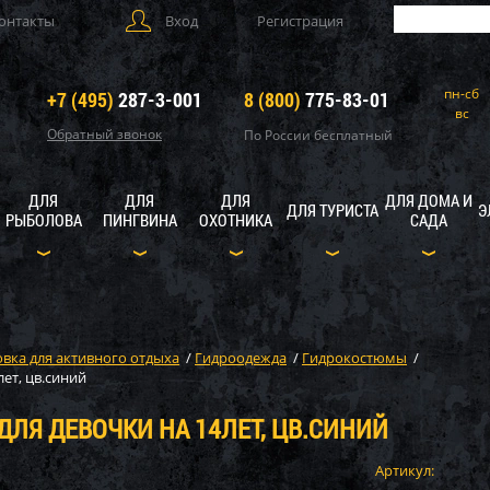
онтакты
Вход
Регистрация
пн-сб
+7 (495)
287-3-001
8 (800)
775-83-01
вс
Обратный звонок
По России бесплатный
ДЛЯ
ДЛЯ
ДЛЯ
ДЛЯ ДОМА И
ДЛЯ ТУРИСТА
Э
РЫБОЛОВА
ПИНГВИНА
ОХОТНИКА
САДА
вка для активного отдыха
/
Гидроодежда
/
Гидрокостюмы
/
лет, цв.синий
 ДЛЯ ДЕВОЧКИ НА 14ЛЕТ, ЦВ.СИНИЙ
Артикул: