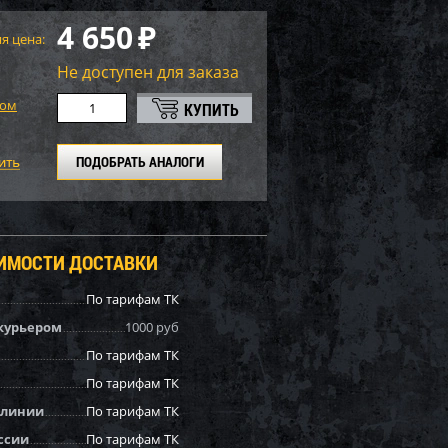
4 650
₽
я цена:
Не доступен для заказа
том
ПОДОБРАТЬ АНАЛОГИ
ОИМОСТИ ДОСТАВКИ
По тарифам ТК
курьером
1000 руб
По тарифам ТК
По тарифам ТК
 линии
По тарифам ТК
ссии
По тарифам ТК