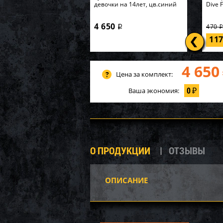
девочки на 14лет, цв.синий
Dive 
4 650
470
i
11
4 650
Цена за комплект:
0
Ваша экономия:
₽
О ПРОДУКЦИИ
ОТЗЫВЫ
ОПИСАНИЕ
P20-1
Карк
549х1
62 7