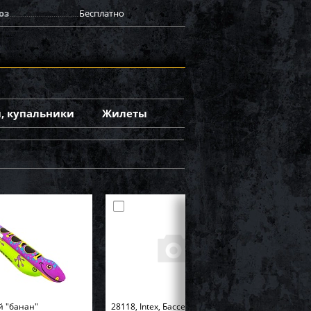
оз
Бесплатно
, купальники
Жилеты
й "банан"
28118, Intex, Бассейн Easy Set