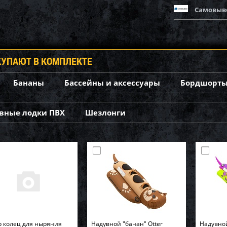
Самовыв
КУПАЮТ В КОМПЛЕКТЕ
Бананы
Бассейны и аксессуары
Бордшорты
вные лодки ПВХ
Шезлонги
 колец для ныряния
Надувной "банан" Otter
Надувно