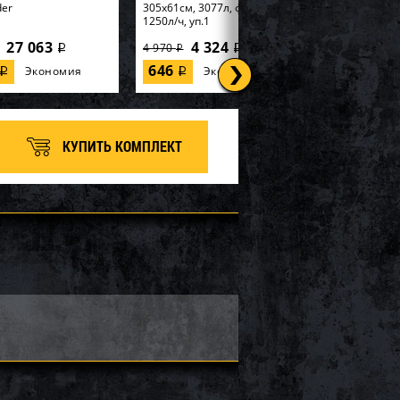
der
305х61см, 3077л, фил.-насос
1250л/ч, уп.1
27 063
4 324
4 970
i
i
i
646
Экономия
Экономия
i
i
КУПИТЬ КОМПЛЕКТ
tex, Надувная
56595, Intex, Набор для игры
99х191х46см
170х170х185см "Горилла" с
 Elevated" встр.нас...
разбрызгивателем, уп.2
8 100
6 660
7 400
i
i
i