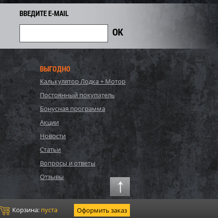
740
Экономия
Экономия
i
ВВЕДИТЕ E-MAIL
ВЫГОДНО
Калькулятор Лодка + Мотор
Постоянный покупатель
Бонусная программа
Акции
Новости
, Bestway, Стальной
P20-2052-S, Polygroup,
Статьи
Hydrium
Каркасный бассейн
Вопросы и ответы
120см, 16296л...
549х274х132см, 17203л...
90 440
Отзывы
81 700
86 000
i
i
i
4 300
Экономия
Экономия
i
i
Корзина:
пуста
Оформить заказ