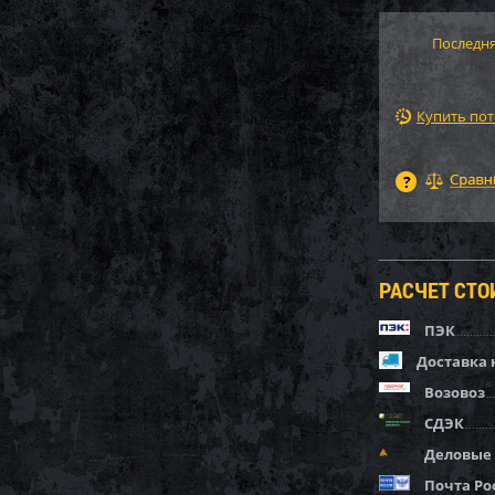
Последня
Купить по
РАСЧЕТ СТ
ПЭК
Доставка 
Возовоз
СДЭК
Деловые
Почта Ро