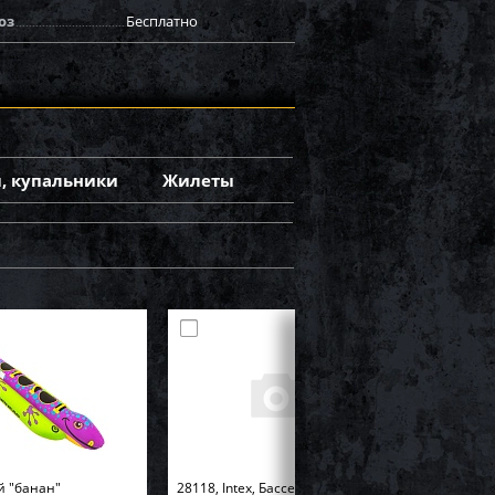
оз
Бесплатно
, купальники
Жилеты
й "банан"
28118, Intex, Бассейн Easy Set