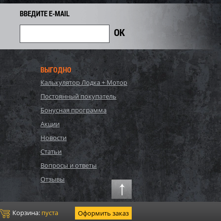
740
Экономия
Экономия
i
ВВЕДИТЕ E-MAIL
ВЫГОДНО
Калькулятор Лодка + Мотор
Постоянный покупатель
Бонусная программа
Акции
Новости
, Bestway, Стальной
P20-2052-S, Polygroup,
Статьи
Hydrium
Каркасный бассейн
Вопросы и ответы
120см, 16296л...
549х274х132см, 17203л...
90 440
Отзывы
81 700
86 000
i
i
i
4 300
Экономия
Экономия
i
i
Корзина:
пуста
Оформить заказ