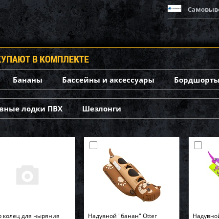
Самовыв
КУПАЮТ В КОМПЛЕКТЕ
Бананы
Бассейны и аксессуары
Бордшорты
вные лодки ПВХ
Шезлонги
 колец для ныряния
Надувной "банан" Otter
Надувно