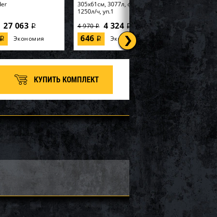
der
305х61см, 3077л, фил.-насос
1250л/ч, уп.1
27 063
4 324
4 970
i
i
i
646
Экономия
Экономия
i
i
КУПИТЬ КОМПЛЕКТ
tex, Надувная
56595, Intex, Набор для игры
99х191х46см
170х170х185см "Горилла" с
 Elevated" встр.нас...
разбрызгивателем, уп.2
8 100
6 660
7 400
i
i
i