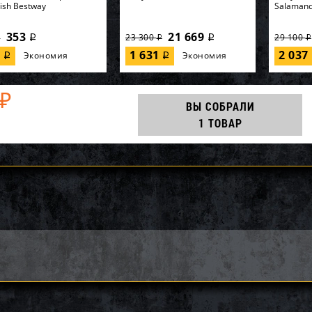
Fish Bestway
Salaman
353
21 669
23 300
29 100
i
i
i
i
i
7
1 631
2 037
Экономия
Экономия
i
i
₽
ВЫ СОБРАЛИ
1 ТОВАР
852-B, Polygroup,
AQ25186, KOKIDO, Уборочный
64902, In
асный бассейн
комплект Kokido Classic
кровать 
32см, 26646л...
K267WBX 7 аксессуаров, уп.1
"Premaire
59 565
6 210
00
6 900
9 000
i
i
i
i
i