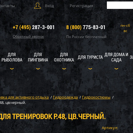
онтакты
Вход
Регистрация
пн-сб
+7 (495)
287-3-001
8 (800)
775-83-01
вс
Обратный звонок
По России бесплатный
ДЛЯ
ДЛЯ
ДЛЯ
ДЛЯ ДОМА И
ДЛЯ ТУРИСТА
Э
РЫБОЛОВА
ПИНГВИНА
ОХОТНИКА
САДА
вка для активного отдыха
/
Гидроодежда
/
Гидрокостюмы
/
48, цв.черный.
ДЛЯ ТРЕНИРОВОК Р.48, ЦВ.ЧЕРНЫЙ.
Артикул: