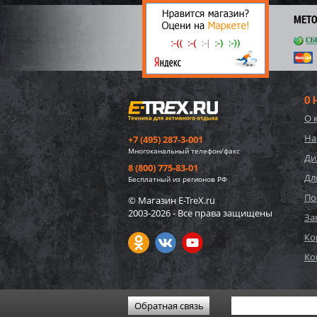
3 
МЕТ
О 
О 
На
+7 (495) 287-3-001
Многоканальный телефон/факс
Ди
8 (800) 775-83-01
Дл
Бесплатный из регионов РФ
По
© Магазин E-TreX.ru
2003-2026 - Все права защищены
57552
За
игруш
Ко
"Едино
Ко
1 75
26
Обратная связь