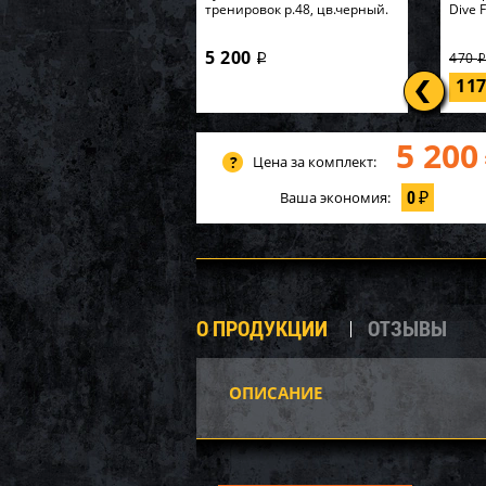
тренировок р.48, цв.черный.
Dive 
5 200
470
i
11
5 200
Цена за комплект:
0
Ваша экономия:
₽
О ПРОДУКЦИИ
ОТЗЫВЫ
ОПИСАНИЕ
P20-1
Карк
549х1
62 7