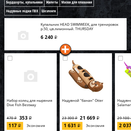
Бордшорты, купальники
Жилеты
Маски для плавания
Надувные лодки ПВХ
Шезлонги
Купальник HEAD SWIMWEEK, для тренировок
р.50, цв.лимонный. THURSDAY
6 240
i
Набор колец для ныряния
Надувной "банан" Otter
Надувн
Dive Fish Bestway
Salama
353
21 669
470
23 300
29 100
i
i
i
i
117
1 631
2 03
Экономия
Экономия
i
i