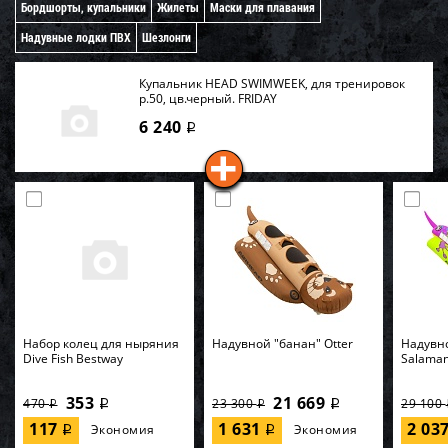
Бордшорты, купальники
Жилеты
Маски для плавания
Надувные лодки ПВХ
Шезлонги
Купальник HEAD SWIMWEEK, для тренировок
р.50, цв.черный. FRIDAY
6 240
i
Набор колец для ныряния
Надувной "банан" Otter
Надувн
Dive Fish Bestway
Salama
353
21 669
470
23 300
29 100
i
i
i
i
117
1 631
2 03
Экономия
Экономия
i
i