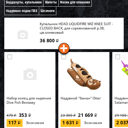
Бордшорты, купальники
Жилеты
Маски для плавания
Надувные лодки ПВХ
Шезлонги
Купальник HEAD LIQUIDFIRE WIZ KNEE SUIT -
CLOSED BACK, для соревнований р.38,
цв.оливковый
36 800
i
Набор колец для ныряния
Надувной "банан" Otter
Надувн
Dive Fish Bestway
Salama
353
21 669
470
23 300
29 100
i
i
i
i
117
1 631
2 03
Экономия
Экономия
i
i