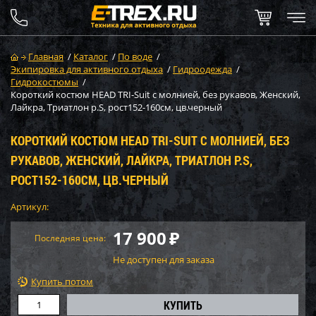
Главная
/
Каталог
/
По воде
/
Экипировка для активного отдыха
/
Гидроодежда
/
Гидрокостюмы
/
Короткий костюм HEAD TRI-Suit с молнией, без рукавов, Женский,
Лайкра, Триатлон р.S, рост152-160см, цв.черный
КОРОТКИЙ КОСТЮМ HEAD TRI-SUIT С МОЛНИЕЙ, БЕЗ
РУКАВОВ, ЖЕНСКИЙ, ЛАЙКРА, ТРИАТЛОН Р.S,
РОСТ152-160СМ, ЦВ.ЧЕРНЫЙ
Артикул:
17 900
₽
Последняя цена:
Не доступен для заказа
Купить потом