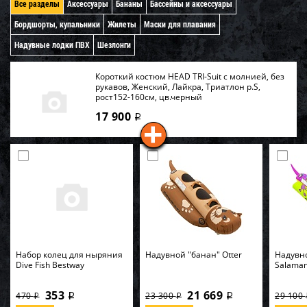
Все разделы
Аксессуары
Бананы
Бассейны и аксессуары
Бордшорты, купальники
Жилеты
Маски для плавания
Надувные лодки ПВХ
Шезлонги
Короткий костюм HEAD TRI-Suit с молнией, без
рукавов, Женский, Лайкра, Триатлон р.S,
рост152-160см, цв.черный
17 900
i
Набор колец для ныряния
Надувной "банан" Otter
Надувн
Dive Fish Bestway
Salama
353
21 669
470
23 300
29 100
i
i
i
i