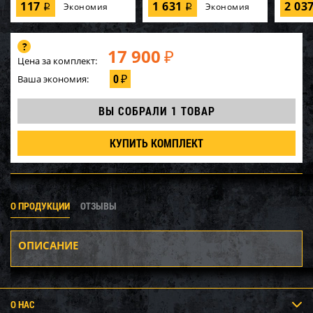
117
1 631
2 03
Экономия
Экономия
i
i
17 900
₽
Цена за комплект:
0
Ваша экономия:
₽
ВЫ СОБРАЛИ
1 ТОВАР
КУПИТЬ КОМПЛЕКТ
О ПРОДУКЦИИ
ОТЗЫВЫ
ОПИСАНИЕ
О НАС