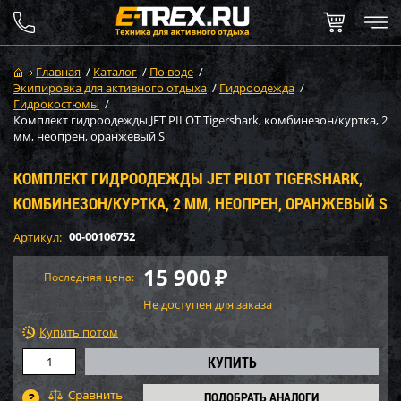
Главная
/
Каталог
/
По воде
/
Экипировка для активного отдыха
/
Гидроодежда
/
Гидрокостюмы
/
Комплект гидроодежды JET PILOT Tigershark, комбинезон/куртка, 2
мм, неопрен, оранжевый S
КОМПЛЕКТ ГИДРООДЕЖДЫ JET PILOT TIGERSHARK,
КОМБИНЕЗОН/КУРТКА, 2 ММ, НЕОПРЕН, ОРАНЖЕВЫЙ S
00-00106752
Артикул:
15 900
₽
Последняя цена:
Не доступен для заказа
Купить потом
ПОДОБРАТЬ АНАЛОГИ