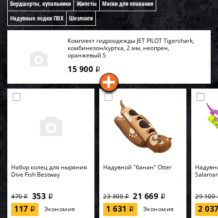
Бордшорты, купальники
Жилеты
Маски для плавания
Надувные лодки ПВХ
Шезлонги
Комплект гидроодежды JET PILOT Tigershark,
комбинезон/куртка, 2 мм, неопрен,
оранжевый S
15 900
i
Набор колец для ныряния
Надувной "банан" Otter
Надувн
Dive Fish Bestway
Salama
353
21 669
470
23 300
29 100
i
i
i
i
117
1 631
2 03
Экономия
Экономия
i
i