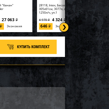
й "банан"
28118, Intex, Бассейн Easy Set
der
305х61см, 3077л, фил.-насос
1250л/ч, уп.1
27 063
4 324
4 970
i
i
i
646
Экономия
Экономия
i
i
КУПИТЬ КОМПЛЕКТ
tex, Надувная
56595, Intex, Набор для игры
99х191х46см
170х170х185см "Горилла" с
 Elevated" встр.нас...
разбрызгивателем, уп.2