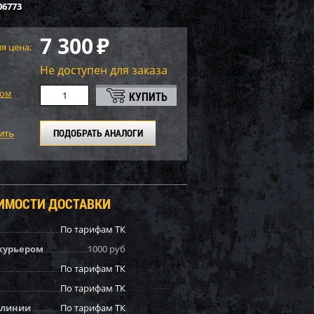
06773
7 300
₽
я цена:
Не доступен для заказа
том
ПОДОБРАТЬ АНАЛОГИ
ОИМОСТИ ДОСТАВКИ
По тарифам ТК
курьером
1000 руб
По тарифам ТК
По тарифам ТК
 линии
По тарифам ТК