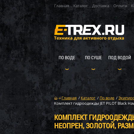
Главная
Каталог
Доставка
Оплата
К
ПО ВОДЕ
ПО СУШЕ
ПОД ВОДОЙ
Главная
/
Каталог
/
По воде
/
Экипиро
Комплект гидроодежды JET PILOT Black Haw
КОМПЛЕКТ ГИДРООДЕЖДЫ J
НЕОПРЕН, ЗОЛОТОЙ, РАЗМ