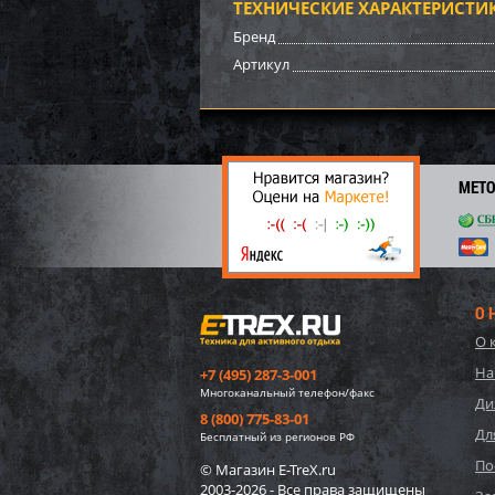
ТЕХНИЧЕСКИЕ ХАРАКТЕРИСТИ
62 7
Бренд
3 
Артикул
МЕТ
О 
О 
57552
На
+7 (495) 287-3-001
игруш
Многоканальный телефон/факс
"Едино
Ди
8 (800) 775-83-01
Дл
1 75
Бесплатный из регионов РФ
26
По
© Магазин E-TreX.ru
2003-2026 - Все права защищены