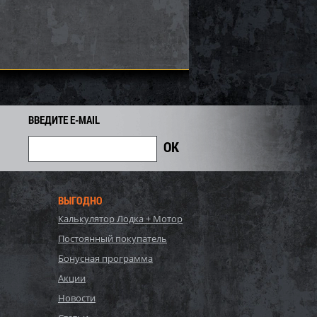
8 100
6 660
7 400
i
i
i
740
Экономия
Экономия
i
ВВЕДИТЕ E-MAIL
ВЫГОДНО
Калькулятор Лодка + Мотор
, Bestway, Стальной
P20-2052-S, Polygroup,
Постоянный покупатель
Hydrium
Каркасный бассейн
120см, 16296л...
549х274х132см, 17203л...
Бонусная программа
90 440
81 700
Акции
86 000
i
i
i
4 300
Экономия
Экономия
Новости
i
i