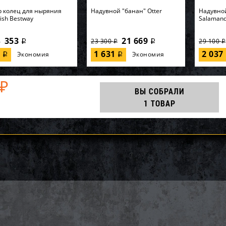
 колец для ныряния
Надувной "банан" Otter
Надувно
Fish Bestway
Salaman
353
21 669
23 300
29 100
i
i
i
i
i
7
1 631
2 037
Экономия
Экономия
i
i
₽
ВЫ СОБРАЛИ
1 ТОВАР
852-B, Polygroup,
AQ25186, KOKIDO, Уборочный
64902, In
асный бассейн
комплект Kokido Classic
кровать 
32см, 26646л...
K267WBX 7 аксессуаров, уп.1
"Premaire