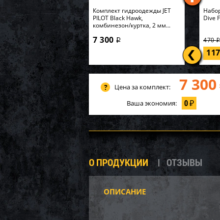
Комплект гидроодежды JET
Набор
PILOT Black Hawk,
Dive 
комбинезон/куртка, 2 мм...
7 300
470
i
11
7 300
Цена за комплект:
0
Ваша экономия:
₽
О ПРОДУКЦИИ
ОТЗЫВЫ
ОПИСАНИЕ
P20-1
Карк
549х1