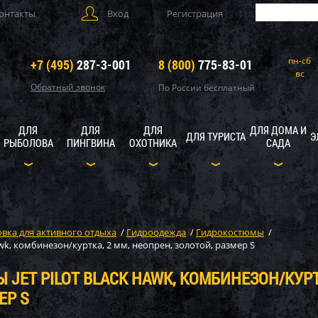
онтакты
Вход
Регистрация
пн-сб
+7 (495)
287-3-001
8 (800)
775-83-01
вс
Обратный звонок
По России бесплатный
ДЛЯ
ДЛЯ
ДЛЯ
ДЛЯ ДОМА И
ДЛЯ ТУРИСТА
Э
РЫБОЛОВА
ПИНГВИНА
ОХОТНИКА
САДА
вка для активного отдыха
/
Гидроодежда
/
Гидрокостюмы
/
k, комбинезон/куртка, 2 мм, неопрен, золотой, размер S
ET PILOT BLACK HAWK, КОМБИНЕЗОН/КУРТК
ЕР S