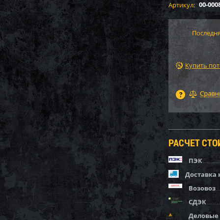
00-000
Артикул:
Последня
Купить по
РАСЧЕТ СТ
ПЭК
Доставка 
Возовоз
СДЭК
Деловые