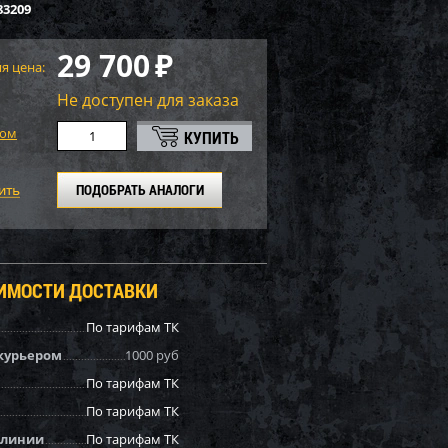
83209
29 700
₽
я цена:
Не доступен для заказа
том
ПОДОБРАТЬ АНАЛОГИ
ОИМОСТИ ДОСТАВКИ
По тарифам ТК
курьером
1000 руб
По тарифам ТК
По тарифам ТК
 линии
По тарифам ТК