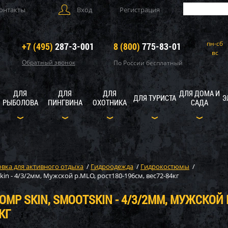
онтакты
Вход
Регистрация
пн-сб
+7 (495)
287-3-001
8 (800)
775-83-01
вс
Обратный звонок
По России бесплатный
ДЛЯ
ДЛЯ
ДЛЯ
ДЛЯ ДОМА И
ДЛЯ ТУРИСТА
Э
РЫБОЛОВА
ПИНГВИНА
ОХОТНИКА
САДА
вка для активного отдыха
/
Гидроодежда
/
Гидрокостюмы
/
n - 4/3/2мм, Мужской р.MLO, рост180-196см, вес72-84кг
MP SKIN, SMOOTSKIN - 4/3/2ММ, МУЖСКОЙ Р
КГ