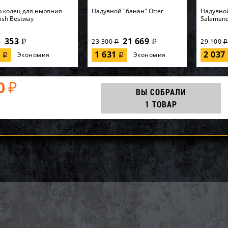
 колец для ныряния
Надувной "банан" Otter
Надувно
Fish Bestway
Salaman
353
21 669
23 300
29 100
i
i
i
i
i
7
1 631
2 037
Экономия
Экономия
i
i
0
₽
ВЫ СОБРАЛИ
1 ТОВАР
852-B, Polygroup,
AQ25186, KOKIDO, Уборочный
64902, In
асный бассейн
комплект Kokido Classic
кровать 
32см, 26646л...
K267WBX 7 аксессуаров, уп.1
"Premaire