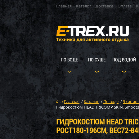
Главная
Каталог
Доставка
Оплата
К
ПО ВОДЕ
ПО СУШЕ
ПОД ВОДОЙ
Главная
/
Каталог
/
По воде
/
Экипиро
Гидрокостюм HEAD TRICOMP SKIN, Smootski
ГИДРОКОСТЮМ HEAD TRICO
РОСТ180-196СМ, ВЕС72-84