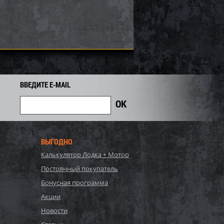
8 100
6 660
7 400
i
i
i
740
Экономия
Экономия
i
ВВЕДИТЕ E-MAIL
ВЫГОДНО
Калькулятор Лодка + Мотор
, Bestway, Стальной
P20-2052-S, Polygroup,
Постоянный покупатель
Hydrium
Каркасный бассейн
120см, 16296л...
549х274х132см, 17203л...
Бонусная программа
90 440
81 700
Акции
86 000
i
i
i
4 300
Экономия
Экономия
Новости
i
i