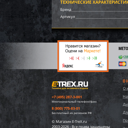
ТЕХНИЧЕСКИЕ ХАРАКТЕРИСТИ
62 7
Бренд
3 
Артикул
МЕТ
О 
О 
57552
На
+7 (495) 287-3-001
игруш
Многоканальный телефон/факс
"Едино
Ди
8 (800) 775-83-01
Дл
1 75
Бесплатный из регионов РФ
26
По
© Магазин E-TreX.ru
2003-2026 - Все права защищены