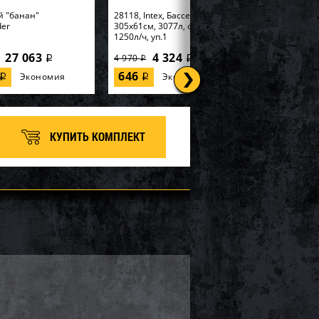
й "банан"
28118, Intex, Бассейн Easy Set
der
305х61см, 3077л, фил.-насос
1250л/ч, уп.1
27 063
4 324
4 970
i
i
i
646
Экономия
Экономия
i
i
КУПИТЬ КОМПЛЕКТ
tex, Надувная
56595, Intex, Набор для игры
99х191х46см
170х170х185см "Горилла" с
 Elevated" встр.нас...
разбрызгивателем, уп.2