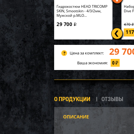
Гидрокостюм HEAD TRICOMP
Набор
SKIN, Smootskin - 4/3/2мм,
Dive 
Мужской р.MLO...
29 700
470
i
11
29 70
Цена за комплект:
0
Ваша экономия:
₽
О ПРОДУКЦИИ
ОТЗЫВЫ
ОПИСАНИЕ
P20-1
Карк
549х1