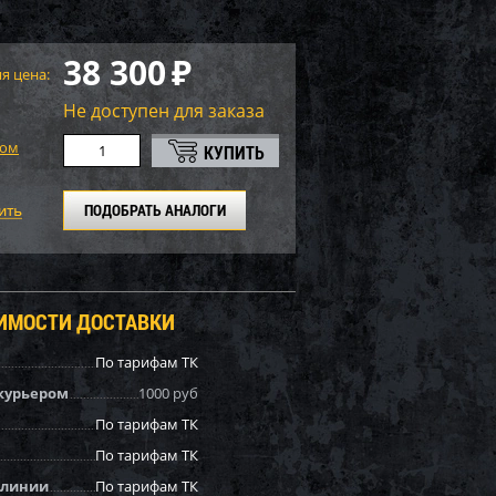
38 300
₽
я цена:
Не доступен для заказа
том
ПОДОБРАТЬ АНАЛОГИ
ОИМОСТИ ДОСТАВКИ
По тарифам ТК
курьером
1000 руб
По тарифам ТК
По тарифам ТК
 линии
По тарифам ТК