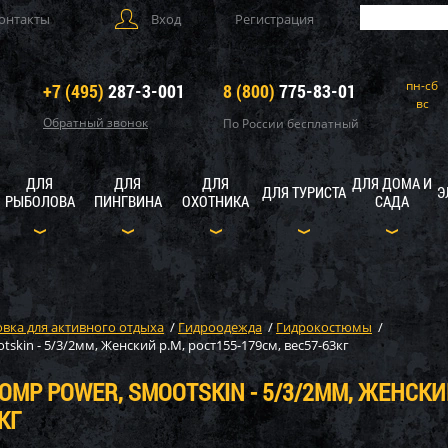
онтакты
Вход
Регистрация
пн-сб
+7 (495)
287-3-001
8 (800)
775-83-01
вс
Обратный звонок
По России бесплатный
ДЛЯ
ДЛЯ
ДЛЯ
ДЛЯ ДОМА И
ДЛЯ ТУРИСТА
Э
РЫБОЛОВА
ПИНГВИНА
ОХОТНИКА
САДА
вка для активного отдыха
/
Гидроодежда
/
Гидрокостюмы
/
in - 5/3/2мм, Женский р.M, рост155-179см, вес57-63кг
MP POWER, SMOOTSKIN - 5/3/2ММ, ЖЕНСКИЙ
КГ