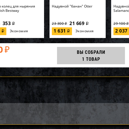
 колец для ныряния
Надувной "банан" Otter
Надувно
Fish Bestway
Salaman
353
21 669
23 300
29 100
i
i
i
i
i
7
1 631
2 037
Экономия
Экономия
i
i
0
₽
ВЫ СОБРАЛИ
1 ТОВАР
852-B, Polygroup,
AQ25186, KOKIDO, Уборочный
64902, In
асный бассейн
комплект Kokido Classic
кровать 
32см, 26646л...
K267WBX 7 аксессуаров, уп.1
"Premaire