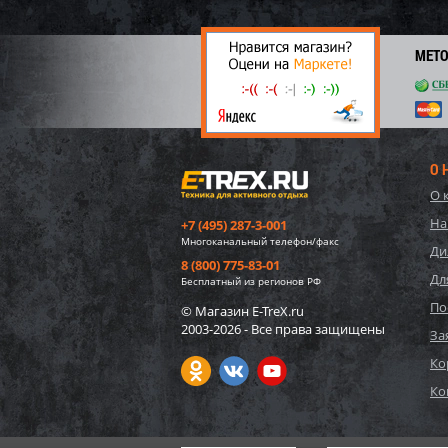
62 7
3 
МЕТ
О 
О 
На
+7 (495) 287-3-001
Многоканальный телефон/факс
Ди
8 (800) 775-83-01
Дл
Бесплатный из регионов РФ
По
© Магазин E-TreX.ru
2003-2026 - Все права защищены
57552
За
игруш
Ко
"Едино
Ко
1 75
26