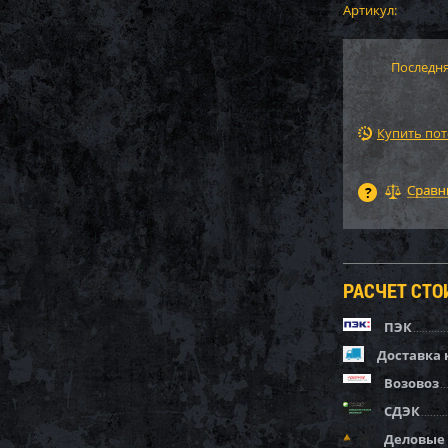
Артикул:
Последня
Купить по
РАСЧЕТ СТ
ПЭК
Доставка 
Возовоз
СДЭК
Деловые