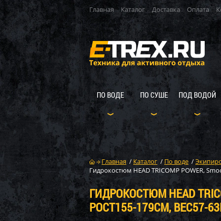
Главная
Каталог
Доставка
Оплата
К
ПО ВОДЕ
ПО СУШЕ
ПОД ВОДОЙ
Главная
/
Каталог
/
По воде
/
Экипиро
Гидрокостюм HEAD TRICOMP POWER, Smootsk
ГИДРОКОСТЮМ HEAD TRICO
РОСТ155-179СМ, ВЕС57-63