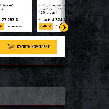
й "банан"
28118, Intex, Бассейн Easy Set
der
305х61см, 3077л, фил.-насос
1250л/ч, уп.1
27 063
4 324
4 970
i
i
i
646
Экономия
Экономия
i
i
КУПИТЬ КОМПЛЕКТ
tex, Надувная
56595, Intex, Набор для игры
99х191х46см
170х170х185см "Горилла" с
 Elevated" встр.нас...
разбрызгивателем, уп.2