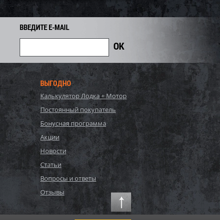
8 100
6 660
7 400
i
i
i
740
Экономия
Экономия
i
ВВЕДИТЕ E-MAIL
ВЫГОДНО
Калькулятор Лодка + Мотор
Постоянный покупатель
Бонусная программа
Акции
Новости
, Bestway, Стальной
P20-2052-S, Polygroup,
Статьи
Hydrium
Каркасный бассейн
Вопросы и ответы
120см, 16296л...
549х274х132см, 17203л...
90 440
Отзывы
81 700
86 000
i
i
i
4 300
Экономия
Экономия
i
i