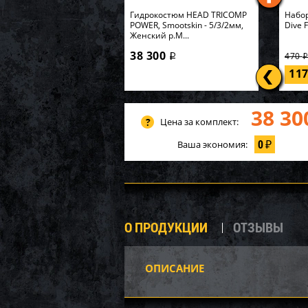
Гидрокостюм HEAD TRICOMP
Набор
POWER, Smootskin - 5/3/2мм,
Dive 
Женский р.M...
38 300
470
i
11
38 30
Цена за комплект:
0
Ваша экономия:
₽
О ПРОДУКЦИИ
ОТЗЫВЫ
ОПИСАНИЕ
P20-1
Карк
549х1