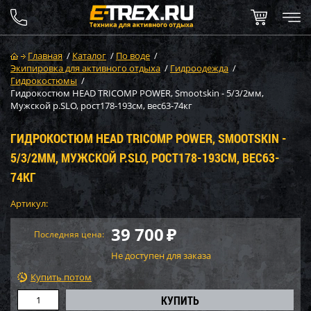
Главная
/
Каталог
/
По воде
/
Экипировка для активного отдыха
/
Гидроодежда
/
Гидрокостюмы
/
Гидрокостюм HEAD TRICOMP POWER, Smootskin - 5/3/2мм,
Мужской р.SLO, рост178-193см, вес63-74кг
ГИДРОКОСТЮМ HEAD TRICOMP POWER, SMOOTSKIN -
5/3/2ММ, МУЖСКОЙ Р.SLO, РОСТ178-193СМ, ВЕС63-
74КГ
Артикул:
39 700
₽
Последняя цена:
Не доступен для заказа
Купить потом