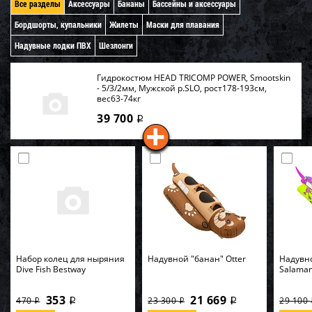
Все разделы
Аксессуары
Бананы
Бассейны и аксессуары
Бордшорты, купальники
Жилеты
Маски для плавания
Надувные лодки ПВХ
Шезлонги
Гидрокостюм HEAD TRICOMP POWER, Smootskin
- 5/3/2мм, Мужской р.SLO, рост178-193см,
вес63-74кг
39 700
i
Набор колец для ныряния
Надувной "банан" Otter
Надувн
Dive Fish Bestway
Salama
353
21 669
470
23 300
29 100
i
i
i
i