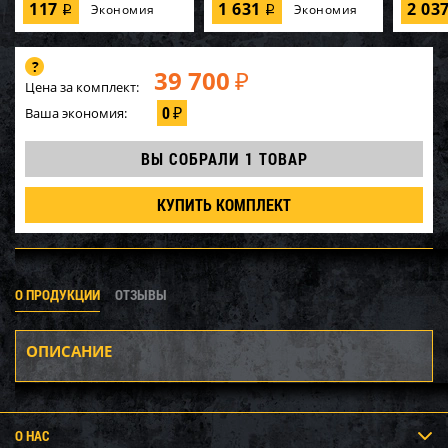
117
1 631
2 03
Экономия
Экономия
i
i
39 700
₽
Цена за комплект:
0
Ваша экономия:
₽
ВЫ СОБРАЛИ
1 ТОВАР
КУПИТЬ КОМПЛЕКТ
О ПРОДУКЦИИ
ОТЗЫВЫ
ОПИСАНИЕ
О НАС