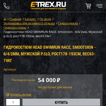
Главная
/
Каталог
/
По воде
/
Экипировка для активного отдыха
/
Гидроодежда
/
Гидрокостюмы
/
Гидрокостюм HEAD SWIMRUN RACE, Smootskin - 6/4/2мм, Мужской
р.SLO, рост178-193см, вес63-74кг
ГИДРОКОСТЮМ HEAD SWIMRUN RACE, SMOOTSKIN -
6/4/2ММ, МУЖСКОЙ Р.SLO, РОСТ178-193СМ, ВЕС63-
74КГ
Артикул:
54 000
₽
Последняя цена:
Не доступен для заказа
Купить потом