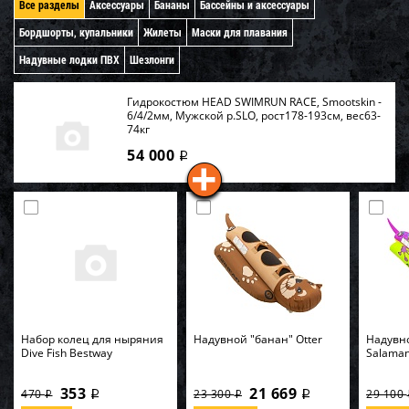
Все разделы
Аксессуары
Бананы
Бассейны и аксессуары
Бордшорты, купальники
Жилеты
Маски для плавания
Надувные лодки ПВХ
Шезлонги
Гидрокостюм HEAD SWIMRUN RACE, Smootskin -
6/4/2мм, Мужской р.SLO, рост178-193см, вес63-
74кг
54 000
i
Набор колец для ныряния
Надувной "банан" Otter
Надувн
Dive Fish Bestway
Salama
353
21 669
470
23 300
29 100
i
i
i
i