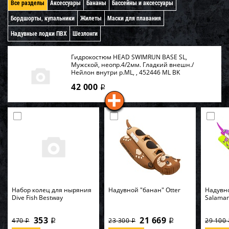
Все разделы
Аксессуары
Бананы
Бассейны и аксессуары
Бордшорты, купальники
Жилеты
Маски для плавания
Надувные лодки ПВХ
Шезлонги
Гидрокостюм HEAD SWIMRUN BASE SL,
Мужской, неопр.4/2мм. Гладкий внешн./
Нейлон внутри р.ML, , 452446 ML BK
42 000
i
Набор колец для ныряния
Надувной "банан" Otter
Надувн
Dive Fish Bestway
Salama
353
21 669
470
23 300
29 100
i
i
i
i