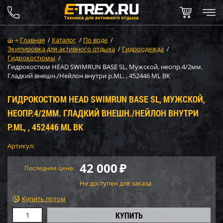
Главная
/
Каталог
/
По воде
/
Экипировка для активного отдыха
/
Гидроодежда
/
Гидрокостюмы
/
Гидрокостюм HEAD SWIMRUN BASE SL, Мужской, неопр.4/2мм.
Гладкий внешн./Нейлон внутри р.ML, , 452446 ML BK
ГИДРОКОСТЮМ HEAD SWIMRUN BASE SL, МУЖСКОЙ,
НЕОПР.4/2ММ. ГЛАДКИЙ ВНЕШН./НЕЙЛОН ВНУТРИ
Р.ML, , 452446 ML BK
Артикул:
42 000
₽
Последняя цена:
Не доступен для заказа
Купить потом