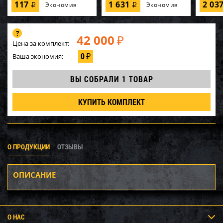
117
1 631
2 03
Экономия
Экономия
i
i
42 000
₽
Цена за комплект:
0
Ваша экономия:
₽
ВЫ СОБРАЛИ
1 ТОВАР
КУПИТЬ КОМПЛЕКТ
О ПРОДУКЦИИ
ОТЗЫВЫ
ОПИСАНИЕ
О НАС