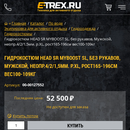
Главная
/
Каталог
/
По воде
/
Экипировка для активного отдыха
/
Гидроодежда
/
Гидрокостюмы
/
Гидрокостюм HEAD SR MYBOOST SL, без рукавов, Мужской,
неопр.4/2/1,5мм. р.XL, рост165-196см вес100-109кг
ГИДРОКОСТЮМ HEAD SR MYBOOST SL, БЕЗ РУКАВОВ,
МУЖСКОЙ, НЕОПР.4/2/1,5ММ. Р.XL, РОСТ165-196СМ
ВЕС100-109КГ
00-00127552
Артикул:
52 500
₽
Последняя цена:
Не доступен для заказа
Купить потом