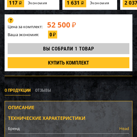
117
1 631
2 03
Экономия
Экономия
i
i
52 500
₽
Цена за комплект:
0
Ваша экономия:
₽
ВЫ СОБРАЛИ
1 ТОВАР
КУПИТЬ КОМПЛЕКТ
О ПРОДУКЦИИ
ОТЗЫВЫ
ОПИСАНИЕ
ТЕХНИЧЕСКИЕ ХАРАКТЕРИСТИКИ
Бренд
Head