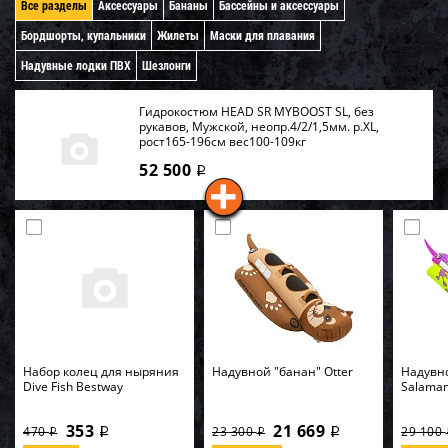
Все разделы
Аксессуары
Бананы
Бассейны и аксессуары
Бордшорты, купальники
Жилеты
Маски для плавания
Надувные лодки ПВХ
Шезлонги
Гидрокостюм HEAD SR MYBOOST SL, без
рукавов, Мужской, неопр.4/2/1,5мм. р.XL,
рост165-196см вес100-109кг
52 500
i
Набор колец для ныряния
Надувной "банан" Otter
Надувн
Dive Fish Bestway
Salama
353
21 669
470
23 300
29 100
i
i
i
i