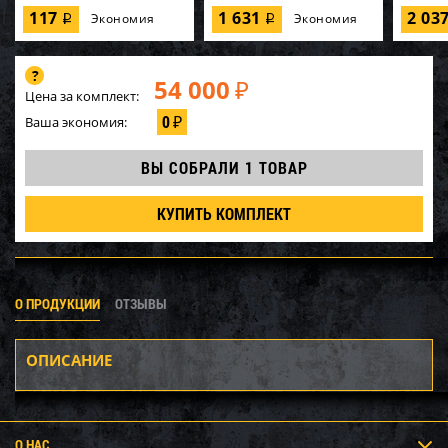
117
1 631
2 03
Экономия
Экономия
i
i
54 000
₽
Цена за комплект:
0
Ваша экономия:
₽
ВЫ СОБРАЛИ
1 ТОВАР
КУПИТЬ КОМПЛЕКТ
О ПРОДУКЦИИ
ОТЗЫВЫ
ОПИСАНИЕ
О НАС