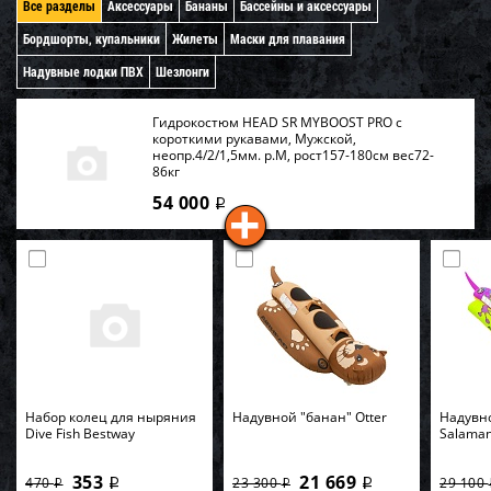
Все разделы
Аксессуары
Бананы
Бассейны и аксессуары
Бордшорты, купальники
Жилеты
Маски для плавания
Надувные лодки ПВХ
Шезлонги
Гидрокостюм HEAD SR MYBOOST PRO с
короткими рукавами, Мужской,
неопр.4/2/1,5мм. р.M, рост157-180см вес72-
86кг
54 000
i
Набор колец для ныряния
Надувной "банан" Otter
Надувн
Dive Fish Bestway
Salama
353
21 669
470
23 300
29 100
i
i
i
i