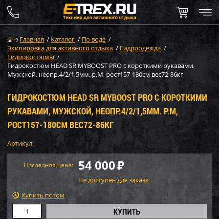
Главная
/
Каталог
/
По воде
/
Экипировка для активного отдыха
/
Гидроодежда
/
Гидрокостюмы
/
Гидрокостюм HEAD SR MYBOOST PRO с короткими рукавами,
Мужской, неопр.4/2/1,5мм. р.M, рост157-180см вес72-86кг
ГИДРОКОСТЮМ HEAD SR MYBOOST PRO С КОРОТКИМИ
РУКАВАМИ, МУЖСКОЙ, НЕОПР.4/2/1,5ММ. Р.M,
РОСТ157-180СМ ВЕС72-86КГ
Артикул:
54 000
₽
Последняя цена:
Не доступен для заказа
Купить потом