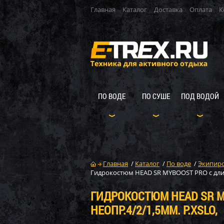
Главная
Каталог
Доставка
Оплата
К
ПО ВОДЕ
ПО СУШЕ
ПОД ВОДОЙ
Главная
/
Каталог
/
По воде
/
Экипиро
Гидрокостюм HEAD SR MYBOOST PRO с длин
ГИДРОКОСТЮМ HEAD SR M
НЕОПР.4/2/1,5ММ. Р.XSLO,