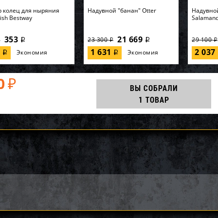
 колец для ныряния
Надувной "банан" Otter
Надувно
Fish Bestway
Salaman
353
21 669
23 300
29 100
i
i
i
i
i
7
1 631
2 037
Экономия
Экономия
i
i
0
₽
ВЫ СОБРАЛИ
1 ТОВАР
852-B, Polygroup,
AQ25186, KOKIDO, Уборочный
64902, In
асный бассейн
комплект Kokido Classic
кровать 
32см, 26646л...
K267WBX 7 аксессуаров, уп.1
"Premaire