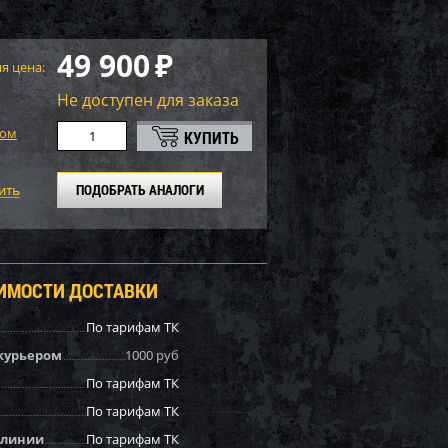
49 900
₽
я цена:
Не доступен для заказа
том
ПОДОБРАТЬ АНАЛОГИ
ОИМОСТИ ДОСТАВКИ
По тарифам ТК
курьером
1000 руб
По тарифам ТК
По тарифам ТК
 линии
По тарифам ТК