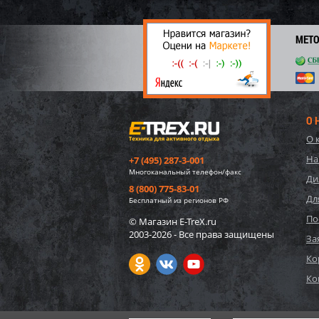
62 7
3 
МЕТ
О 
О 
На
+7 (495) 287-3-001
Многоканальный телефон/факс
Ди
8 (800) 775-83-01
Дл
Бесплатный из регионов РФ
По
© Магазин E-TreX.ru
2003-2026 - Все права защищены
57552
За
игруш
Ко
"Едино
Ко
1 75
26