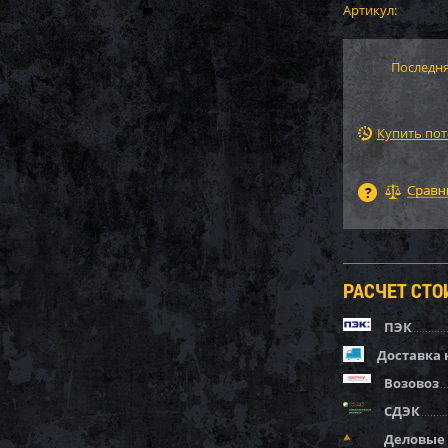
Артикул:
Последня
Купить по
РАСЧЕТ СТ
ПЭК
Доставка 
Возовоз
СДЭК
Деловые