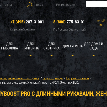
онтакты
Вход
Регистрация
пн-сб
+7 (495)
287-3-001
8 (800)
775-83-01
вс
Обратный звонок
По России бесплатный
ДЛЯ
ДЛЯ
ДЛЯ
ДЛЯ ДОМА И
ДЛЯ ТУРИСТА
Э
РЫБОЛОВА
ПИНГВИНА
ОХОТНИКА
САДА
вка для активного отдыха
/
Гидроодежда
/
Гидрокостюмы
/
ными рукавами, Женский, неопр.4/2/1,5мм. р.XSLO,
YBOOST PRO С ДЛИННЫМИ РУКАВАМИ, ЖЕН