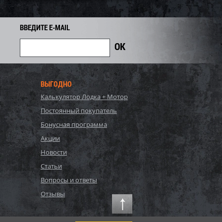
8 100
6 660
7 400
i
i
i
740
Экономия
Экономия
i
ВВЕДИТЕ E-MAIL
ВЫГОДНО
Калькулятор Лодка + Мотор
Постоянный покупатель
Бонусная программа
Акции
Новости
, Bestway, Стальной
P20-2052-S, Polygroup,
Статьи
Hydrium
Каркасный бассейн
Вопросы и ответы
120см, 16296л...
549х274х132см, 17203л...
90 440
Отзывы
81 700
86 000
i
i
i
4 300
Экономия
Экономия
i
i