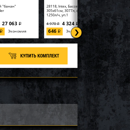
й "банан"
28118, Intex, Бассейн Easy Set
der
305х61см, 3077л, фил.-насос
1250л/ч, уп.1
27 063
4 324
4 970
i
i
i
646
Экономия
Экономия
i
i
КУПИТЬ КОМПЛЕКТ
tex, Надувная
56595, Intex, Набор для игры
99х191х46см
170х170х185см "Горилла" с
 Elevated" встр.нас...
разбрызгивателем, уп.2