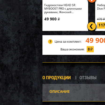
Гидрокостюм HEAD SR
Набор
MYBOOST PRO с длинными
Dive 
рукавами, Женский...
49 900
470
i
11
49 90
Цена за комплект:
0
Ваша экономия:
₽
О ПРОДУКЦИИ
ОТЗЫВЫ
ОПИСАНИЕ
P20-1
Карк
549х1