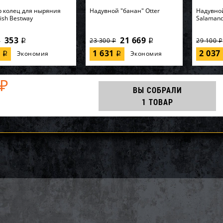
 колец для ныряния
Надувной "банан" Otter
Надувно
Fish Bestway
Salaman
353
21 669
23 300
29 100
i
i
i
i
i
7
1 631
2 037
Экономия
Экономия
i
i
₽
ВЫ СОБРАЛИ
1 ТОВАР
852-B, Polygroup,
AQ25186, KOKIDO, Уборочный
64902, In
асный бассейн
комплект Kokido Classic
кровать 
32см, 26646л...
K267WBX 7 аксессуаров, уп.1
"Premaire