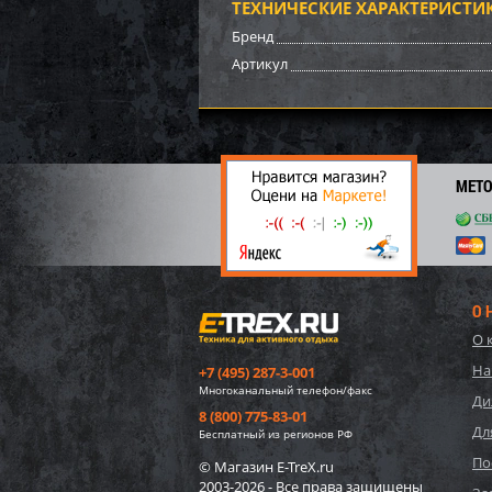
ТЕХНИЧЕСКИЕ ХАРАКТЕРИСТИ
62 7
Бренд
3 
Артикул
МЕТ
О 
О 
57552
На
+7 (495) 287-3-001
игруш
Многоканальный телефон/факс
"Едино
Ди
8 (800) 775-83-01
Дл
1 75
Бесплатный из регионов РФ
26
По
© Магазин E-TreX.ru
2003-2026 - Все права защищены