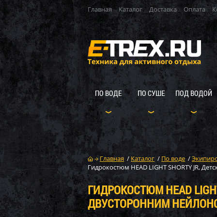
Главная
Каталог
Доставка
Оплата
К
ПО ВОДЕ
ПО СУШЕ
ПОД ВОДОЙ
Главная
/
Каталог
/
По воде
/
Экипиро
Гидрокостюм HEAD LIGHT SHORTY JR, Детск
ГИДРОКОСТЮМ HEAD LIGHT
ДВУСТОРОННИМ НЕЙЛОНОМ