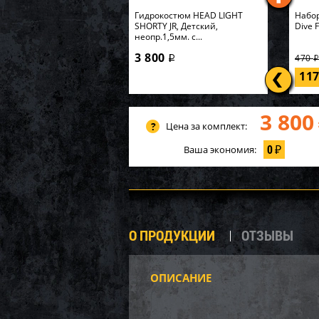
Гидрокостюм HEAD LIGHT
Набор
SHORTY JR, Детский,
Dive 
неопр.1,5мм. с...
3 800
470
i
11
3 800
Цена за комплект:
0
Ваша экономия:
₽
О ПРОДУКЦИИ
ОТЗЫВЫ
ОПИСАНИЕ
P20-1
Карк
549х1