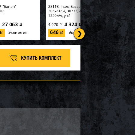
й "банан"
28118, Intex, Бассейн Easy Set
der
305х61см, 3077л, фил.-насос
1250л/ч, уп.1
27 063
4 324
4 970
i
i
i
646
Экономия
Экономия
i
i
КУПИТЬ КОМПЛЕКТ
tex, Надувная
56595, Intex, Набор для игры
99х191х46см
170х170х185см "Горилла" с
 Elevated" встр.нас...
разбрызгивателем, уп.2