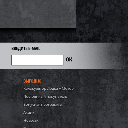
8 100
6 660
7 400
i
i
i
740
Экономия
Экономия
i
ВВЕДИТЕ E-MAIL
ВЫГОДНО
Калькулятор Лодка + Мотор
, Bestway, Стальной
P20-2052-S, Polygroup,
Постоянный покупатель
Hydrium
Каркасный бассейн
120см, 16296л...
549х274х132см, 17203л...
Бонусная программа
90 440
81 700
Акции
86 000
i
i
i
4 300
Экономия
Экономия
Новости
i
i