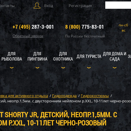
онтакты
Вход
Регистрация
пн-сб
+7 (495)
287-3-001
8 (800)
775-83-01
вс
Обратный звонок
По России бесплатный
ДЛЯ
ДЛЯ
ДЛЯ
ДЛЯ ДОМА И
ДЛЯ ТУРИСТА
Э
РЫБОЛОВА
ПИНГВИНА
ОХОТНИКА
САДА
вка для активного отдыха
/
Гидроодежда
/
Гидрокостюмы
/
ий, неопр.1,5мм. с двусторонним нейлоном р.XXL, 10-11лет черно-роз
 SHORTY JR, ДЕТСКИЙ, НЕОПР.1,5ММ. С
 Р.XXL, 10-11ЛЕТ ЧЕРНО-РОЗОВЫЙ