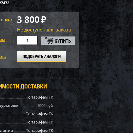
27472
3 800
₽
я цена:
Не доступен для заказа
том
ПОДОБРАТЬ АНАЛОГИ
ОИМОСТИ ДОСТАВКИ
По тарифам ТК
курьером
1000 руб
По тарифам ТК
По тарифам ТК
 линии
По тарифам ТК