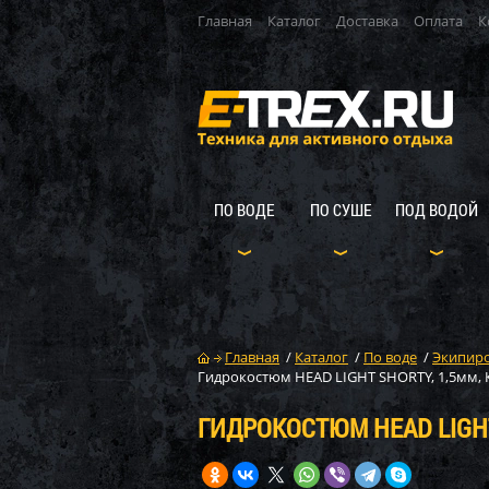
Главная
Каталог
Доставка
Оплата
К
ПО ВОДЕ
ПО СУШЕ
ПОД ВОДОЙ
Главная
/
Каталог
/
По воде
/
Экипиро
Гидрокостюм HEAD LIGHT SHORTY, 1,5мм, К
ГИДРОКОСТЮМ HEAD LIGHT