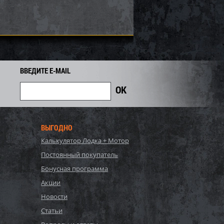
740
Экономия
Экономия
i
ВВЕДИТЕ E-MAIL
ВЫГОДНО
Калькулятор Лодка + Мотор
, Bestway, Стальной
P20-2052-S, Polygroup,
Постоянный покупатель
Hydrium
Каркасный бассейн
120см, 16296л...
549х274х132см, 17203л...
Бонусная программа
90 440
81 700
Акции
86 000
i
i
i
4 300
Экономия
Экономия
Новости
i
i
Статьи