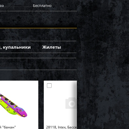
оз
Бесплатно
, купальники
Жилеты
й "банан"
28118, Intex, Бассейн Easy Set