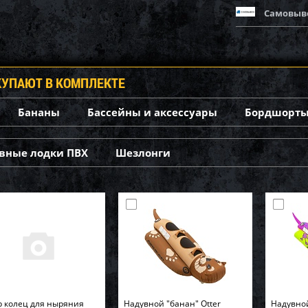
Самовыв
КУПАЮТ В КОМПЛЕКТЕ
Бананы
Бассейны и аксессуары
Бордшорты
вные лодки ПВХ
Шезлонги
 колец для ныряния
Надувной "банан" Otter
Надувно