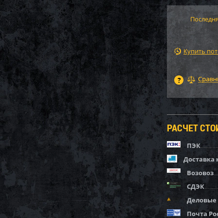
Последня
Купить по
РАСЧЕТ СТ
ПЭК
Доставка 
Возовоз
СДЭК
Деловые
Почта Ро