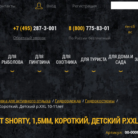
онтакты
Вход
Регистрация
пн-сб
+7 (495)
287-3-001
8 (800)
775-83-01
вс
Обратный звонок
По России бесплатный
ДЛЯ
ДЛЯ
ДЛЯ
ДЛЯ ДОМА И
ДЛЯ ТУРИСТА
Э
РЫБОЛОВА
ПИНГВИНА
ОХОТНИКА
САДА
вка для активного отдыха
/
Гидроодежда
/
Гидрокостюмы
/
ороткий, Детский р.XXL 10-11лет
 SHORTY, 1,5ММ, КОРОТКИЙ, ДЕТСКИЙ Р.XXL
00-000
Артикул: