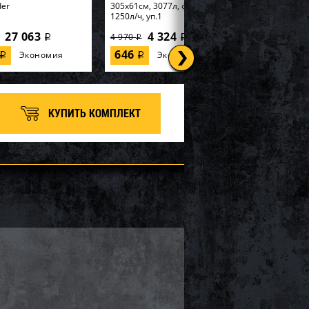
der
305х61см, 3077л, фил.-насос
1250л/ч, уп.1
27 063
4 324
4 970
i
i
i
646
Экономия
Экономия
i
i
КУПИТЬ КОМПЛЕКТ
tex, Надувная
56595, Intex, Набор для игры
99х191х46см
170х170х185см "Горилла" с
 Elevated" встр.нас...
разбрызгивателем, уп.2
8 100
6 660
7 400
i
i
i