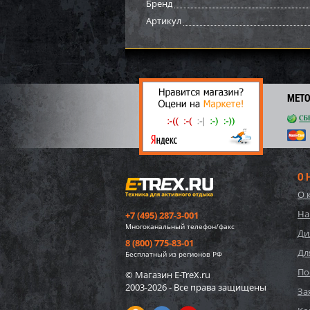
Бренд
3 
Артикул
МЕТ
О 
О 
57552
На
+7 (495) 287-3-001
игруш
Многоканальный телефон/факс
"Едино
Ди
8 (800) 775-83-01
Дл
1 75
Бесплатный из регионов РФ
26
По
© Магазин E-TreX.ru
2003-2026 - Все права защищены
За