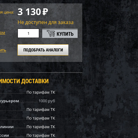
3 130
₽
я цена:
Не доступен для заказа
том
ПОДОБРАТЬ АНАЛОГИ
ОИМОСТИ ДОСТАВКИ
По тарифам ТК
курьером
1000 руб
По тарифам ТК
По тарифам ТК
 линии
По тарифам ТК
ссии
По тарифам ТК