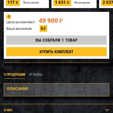
117
1 631
2 03
Экономия
Экономия
i
i
49 900
₽
Цена за комплект:
0
Ваша экономия:
₽
ВЫ СОБРАЛИ
1 ТОВАР
КУПИТЬ КОМПЛЕКТ
О ПРОДУКЦИИ
ОТЗЫВЫ
ОПИСАНИЕ
О НАС