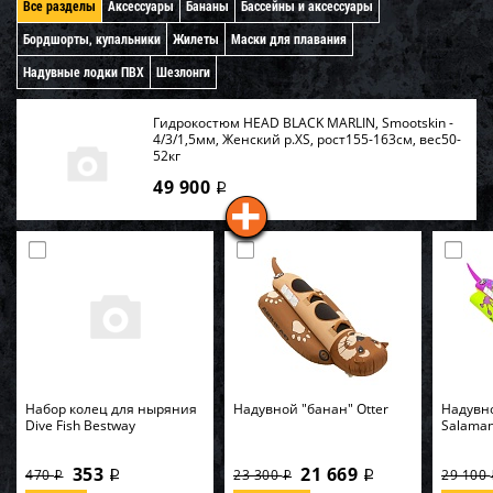
Все разделы
Аксессуары
Бананы
Бассейны и аксессуары
Бордшорты, купальники
Жилеты
Маски для плавания
Надувные лодки ПВХ
Шезлонги
Гидрокостюм HEAD BLACK MARLIN, Smootskin -
4/3/1,5мм, Женский р.XS, рост155-163см, вес50-
52кг
49 900
i
Набор колец для ныряния
Надувной "банан" Otter
Надувн
Dive Fish Bestway
Salama
353
21 669
470
23 300
29 100
i
i
i
i