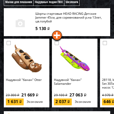
Маски для плавания
Надувные лодки ПВХ
Шезлонги
Шорты стартовые HEAD RACING Детские
Jammer 45см, для соревнований р.на 13лет,
цв.голубой
5 130
i
Надувной "банан" Otter
Надувной "банан"
28118, I
Salamander
Set 305
насос 1
21 669
27 063
23 300
29 100
4 970
i
i
i
i
i
1 631
2 037
646
Экономия
Экономия
i
i