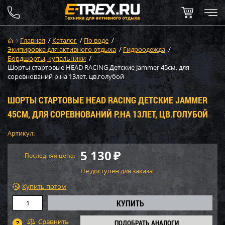
Главная
/
Каталог
/
По воде
/
Экипировка для активного отдыха
/
Гидроодежда
/
Бордшорты, купальники
/
Шорты стартовые HEAD RACING Детские Jammer 45см, для
соревнований р.на 13лет, цв.голубой
ШОРТЫ СТАРТОВЫЕ HEAD RACING ДЕТСКИЕ JAMMER
45СМ, ДЛЯ СОРЕВНОВАНИЙ Р.НА 13ЛЕТ, ЦВ.ГОЛУБОЙ
Артикул:
5 130
₽
Последняя цена:
Не доступен для заказа
Купить потом
ПОДОБРАТЬ АНАЛОГИ