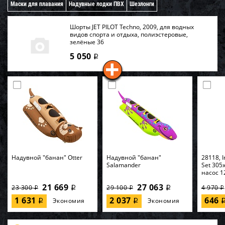
Маски для плавания
Надувные лодки ПВХ
Шезлонги
Шорты JET PILOT Techno, 2009, для водных
видов спорта и отдыха, полиэстеровые,
зелёные 36
5 050
i
Надувной "банан" Otter
Надувной "банан"
28118, I
Salamander
Set 305
насос 1
21 669
27 063
23 300
29 100
4 970
i
i
i
i
i
1 631
2 037
646
Экономия
Экономия
i
i