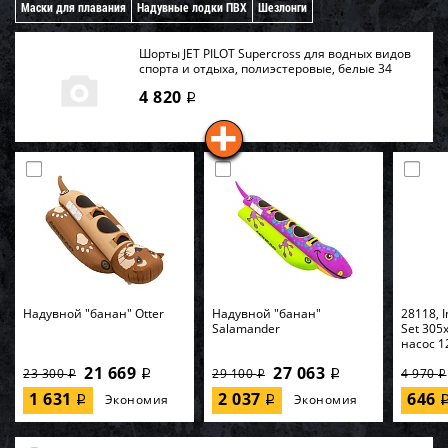
Маски для плавания
Надувные лодки ПВХ
Шезлонги
Шорты JET PILOT Supercross для водных видов
спорта и отдыха, полиэстеровые, белые 34
4 820
i
Надувной "банан" Otter
Надувной "банан"
28118, I
Salamander
Set 305
насос 1
21 669
27 063
23 300
29 100
4 970
i
i
i
i
i
1 631
2 037
646
Экономия
Экономия
i
i