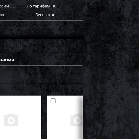
ссии
По тарифам ТК
оз
Бесплатно
вания