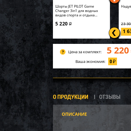
Шорты JET PILOT Game
Надув
Changer 3in1 для водных
видов спорта и отдыха...
5 220
23 3
i
1 
5 220
Цена за комплект:
0
Ваша экономия:
₽
О ПРОДУКЦИИ
ОТЗЫВЫ
ОПИСАНИЕ
AQ251
компл
K267W