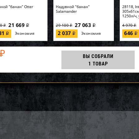
ной "банан" Otter
Надувной "банан"
28118, In
Salamander
305х61см
1250л/ч, 
21 669
27 063
00
29 100
4 970
i
i
i
i
i
631
2 037
646
Экономия
Экономия
i
i
i
₽
ВЫ СОБРАЛИ
1 ТОВАР
86, KOKIDO, Уборочный
64902, Intex, Надувная
56595, In
ект Kokido Classic
кровать 99х191х46см
170х170х
BX 7 аксессуаров, уп.1
"Premaire Elevated" встр.нас...
разбрызг