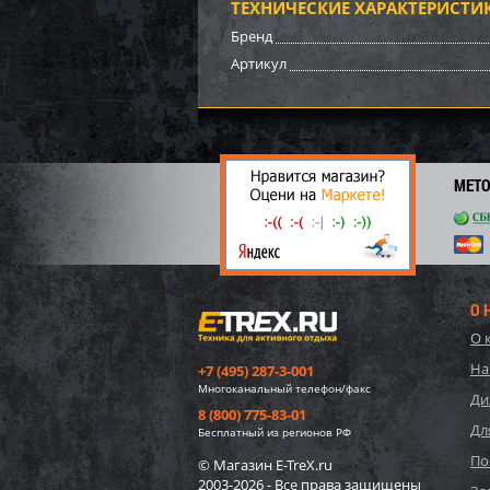
ТЕХНИЧЕСКИЕ ХАРАКТЕРИСТИ
6 90
Бренд
69
Артикул
МЕТ
О 
О 
10942
На
+7 (495) 287-3-001
карка
Многоканальный телефон/факс
220x1
Ди
8 (800) 775-83-01
Дл
6 33
Бесплатный из регионов РФ
63
По
© Магазин E-TreX.ru
2003-2026 - Все права защищены