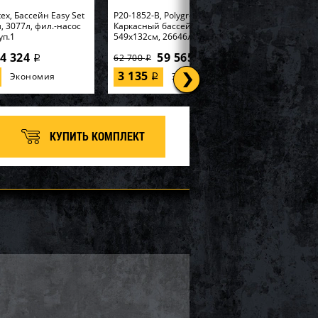
tex, Бассейн Easy Set
P20-1852-B, Polygroup,
, 3077л, фил.-насос
Каркасный бассейн
уп.1
549х132см, 26646л...
4 324
59 565
62 700
i
i
i
3 135
Экономия
Экономия
i
КУПИТЬ КОМПЛЕКТ
tex, Набор для игры
57552, Intex, Надувная
185см "Горилла" с
игрушка-наездник 163х86см
ивателем, уп.2
"Единорог" до 40кг, от 3 лет...