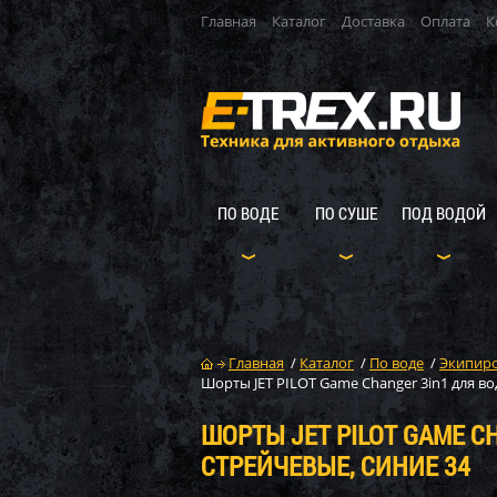
Главная
Каталог
Доставка
Оплата
К
ПО ВОДЕ
ПО СУШЕ
ПОД ВОДОЙ
Главная
/
Каталог
/
По воде
/
Экипиро
Шорты JET PILOT Game Changer 3in1 для во
ШОРТЫ JET PILOT GAME C
СТРЕЙЧЕВЫЕ, СИНИЕ 34