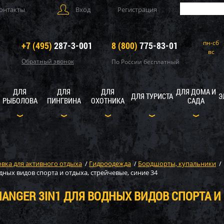
онтакты
Вход
Регистрация
пн-сб
+7 (495)
287-3-001
8 (800)
775-83-01
вс
Обратный звонок
По России бесплатный
ДЛЯ
ДЛЯ
ДЛЯ
ДЛЯ ДОМА И
ДЛЯ ТУРИСТА
Э
РЫБОЛОВА
ПИНГВИНА
ОХОТНИКА
САДА
вка для активного отдыха
/
Гидроодежда
/
Бордшорты, купальники
/
дных видов спорта и отдыха, стрейчевые, синие 34
HANGER 3IN1 ДЛЯ ВОДНЫХ ВИДОВ СПОРТА И