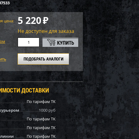
07533
5 220
₽
я цена:
Не доступен для заказа
том
ПОДОБРАТЬ АНАЛОГИ
ОИМОСТИ ДОСТАВКИ
По тарифам ТК
курьером
1000 руб
По тарифам ТК
По тарифам ТК
 линии
По тарифам ТК