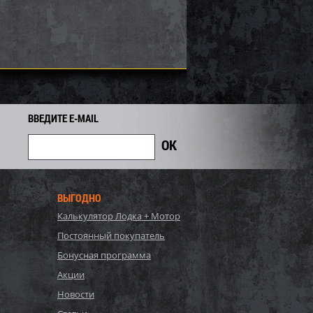
6 660
1 488
1 750
i
i
i
262
Экономия
Экономия
i
ВВЕДИТЕ E-MAIL
ВЫГОДНО
Калькулятор Лодка + Мотор
S, Polygroup,
54122 BW, Bestway, Детский
Постоянный покупатель
ый бассейн
надувной бассейн
132см, 17203л...
254х168х102см "Баскетбол"...
Бонусная программа
81 700
3 578
Акции
4 020
i
i
i
442
Экономия
Экономия
Новости
i
i